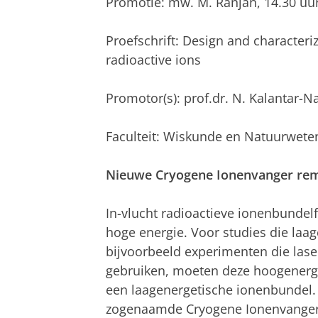
Promotie: mw. M. Ranjan, 14.30 uu
Proefschrift: Design and characteriz
radioactive ions
Promotor(s): prof.dr. N. Kalantar-N
Faculteit: Wiskunde en Natuurwet
Nieuwe Cryogene Ionenvanger rem
In-vlucht radioactieve ionenbundelfa
hoge energie. Voor studies die laa
bijvoorbeeld experimenten die lase
gebruiken, moeten deze hoogener
een laagenergetische ionenbundel.
zogenaamde Cryogene Ionenvanger o