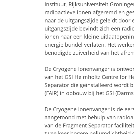
Instituut, Rijksuniversiteit Groning
radioactieve ionen afgeremd en gest
naar de uitgangszijde geleidt door e
uitgangszijde bevindt zich een radi
ionen naar een kleine uitlaatopenin
energie bundel verlaten. Het werke
benodigde zuiverheid van het afre
De Cryogene Ionenvanger is ontwor
van het GSI Helmholtz Centre for 
Separator die geïnstalleerd wordt bi
(FAIR) in opbouw bij het GSI (Darms
De Cryogene Ionenvanger is de eers
aangetoond met behulp van radioa
van de Fragment Separator facilite
twee keer hogere heliumdichtheid d