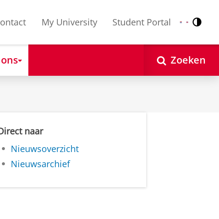
ontact
My University
Student Portal
Contr
Nederlands
English
 ons
Zoeken
Direct naar
Nieuwsoverzicht
Nieuwsarchief