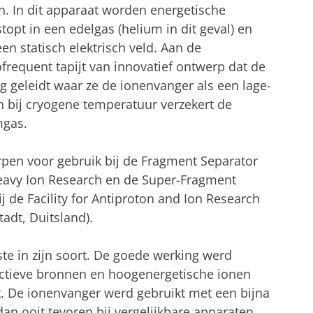
en. In dit apparaat worden energetische
opt in een edelgas (helium in dit geval) en
en statisch elektrisch veld. Aan de
ofrequent tapijt van innovatief ontwerp dat de
g geleidt waar ze de ionenvanger als een lage-
n bij cryogene temperatuur verzekert de
mgas.
pen voor gebruik bij de Fragment Separator
Heavy Ion Research en de Super-Fragment
j de Facility for Antiproton and Ion Research
tadt, Duitsland).
te in zijn soort. De goede werking werd
ctieve bronnen en hoogenergetische ionen
it. De ionenvanger werd gebruikt met een bijna
an ooit tevoren bij vergelijkbare apparaten.