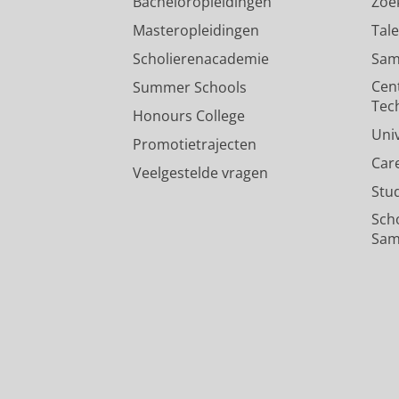
Bacheloropleidingen
Zoe
Masteropleidingen
Tal
Scholierenacademie
Sam
Cen
Summer Schools
Tec
Honours College
Uni
Promotietrajecten
Car
Veelgestelde vragen
Stu
Sch
Sam