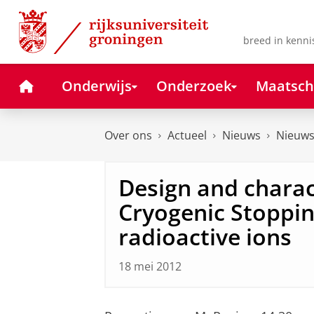
Skip
Skip
to
to
Content
Navigation
breed in kenni
Home
Onderwijs
Onderzoek
Maatsch
Over ons
Actueel
Nieuws
Nieuws
Design and charac
Cryogenic Stopping
radioactive ions
18 mei 2012