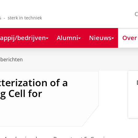
C
s - sterk in techniek
appij/bedrijven
Alumni
Nieuws
Over
berichten
terization of a
 Cell for