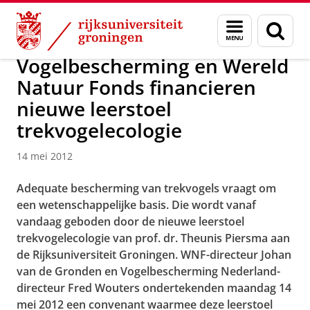
Skip
Skip
Over ons
Actueel
Nieuws
Nieuwsberichten
Menu
Zoek
to
to
en
Content
Navigation
zoeken
Vogelbescherming en Wereld
Natuur Fonds financieren
nieuwe leerstoel
trekvogelecologie
14 mei 2012
Adequate bescherming van trekvogels vraagt om
een wetenschappelijke basis. Die wordt vanaf
vandaag geboden door de nieuwe leerstoel
trekvogelecologie van prof. dr. Theunis Piersma aan
de Rijksuniversiteit Groningen. WNF-directeur Johan
van de Gronden en Vogelbescherming Nederland-
directeur Fred Wouters ondertekenden maandag 14
mei 2012 een convenant waarmee deze leerstoel