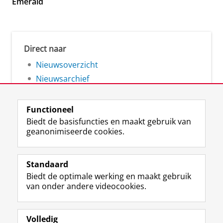
Emerald
Direct naar
Nieuwsoverzicht
Nieuwsarchief
Functioneel
Biedt de basisfuncties en maakt gebruik van
geanonimiseerde cookies.
F
L
R
I
Y
Volg de RUG
a
i
S
n
o
Standaard
c
n
S
s
u
Biedt de optimale werking en maakt gebruik
e
k
-
t
T
Studiekiezers
van onder andere videocookies.
b
e
f
a
u
Maatschappij/bedrijven
o
d
e
g
b
o
I
e
r
e
Alumni
k
n
d
a
-
Volledig