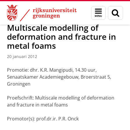
Skip
Skip
Over ons
Actueel
Nieuws
Nieuwsberichten
Menu
Zoek
to
to
en
Content
Navigation
zoeken
Multiscale modelling of
deformation and fracture in
metal foams
20 januari 2012
Promotie: dhr. K.R. Mangipudi, 14.30 uur,
Senaatskamer Academiegebouw, Broerstraat 5,
Groningen
Proefschrift: Multiscale modelling of deformation
and fracture in metal foams
Promotor(s): prof.dr.ir. P.R. Onck