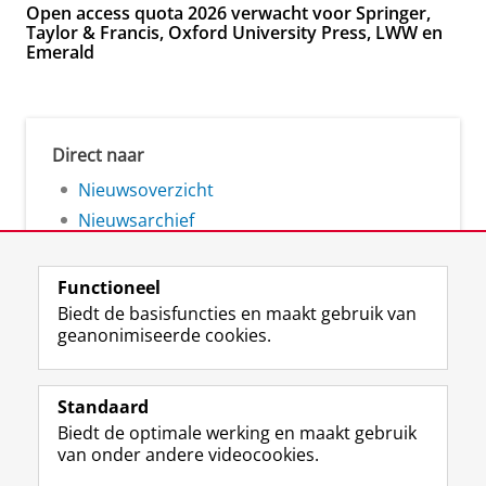
Open access quota 2026 verwacht voor Springer,
Taylor & Francis, Oxford University Press, LWW en
Emerald
Direct naar
Nieuwsoverzicht
Nieuwsarchief
Functioneel
Biedt de basisfuncties en maakt gebruik van
geanonimiseerde cookies.
F
L
R
I
Y
Volg de RUG
a
i
S
n
o
Standaard
c
n
S
s
u
Biedt de optimale werking en maakt gebruik
e
k
-
t
T
Studiekiezers
van onder andere videocookies.
b
e
f
a
u
Maatschappij/bedrijven
o
d
e
g
b