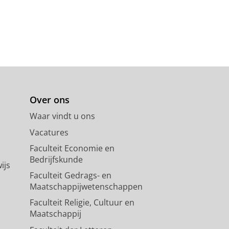
Over ons
Waar vindt u ons
Vacatures
Faculteit Economie en
Bedrijfskunde
ijs
Faculteit Gedrags- en
Maatschappijwetenschappen
Faculteit Religie, Cultuur en
Maatschappij