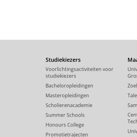
Studiekiezers
Maa
Voorlichtingsactiviteiten voor
Univ
studiekiezers
Gro
Bacheloropleidingen
Zoe
Masteropleidingen
Tal
Scholierenacademie
Sam
Cen
Summer Schools
Tec
Honours College
Uni
Promotietrajecten