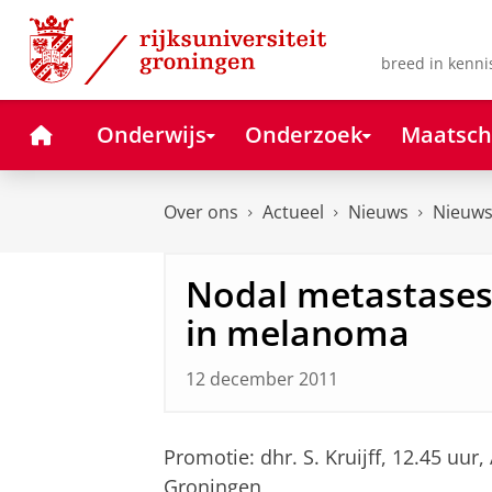
Skip
Skip
to
to
Content
Navigation
breed in kenni
Home
Onderwijs
Onderzoek
Maatsch
Over ons
Actueel
Nieuws
Nieuws
Nodal metastases
in melanoma
12 december 2011
Promotie: dhr. S. Kruijff, 12.45 uu
Groningen