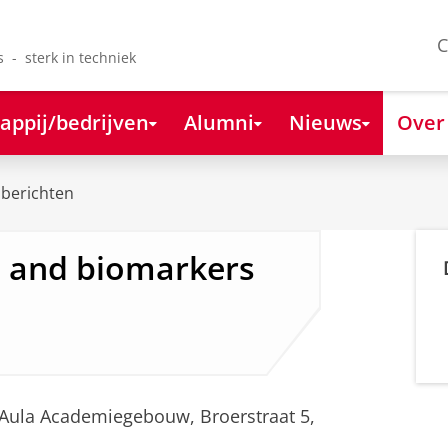
C
s - sterk in techniek
appij/bedrijven
Alumni
Nieuws
Over
berichten
 and biomarkers
r, Aula Academiegebouw, Broerstraat 5,