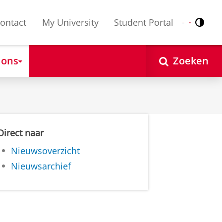
ontact
My University
Student Portal
Contr
Nederlands
English
 ons
Zoeken
Direct naar
Nieuwsoverzicht
Nieuwsarchief