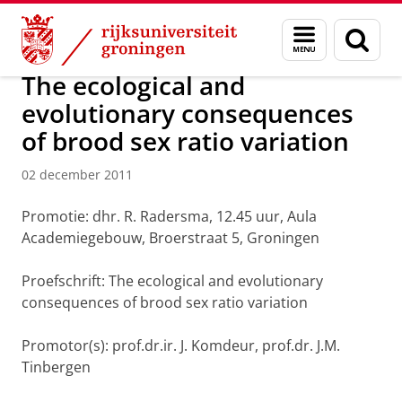
Skip
Skip
Over ons
Actueel
Nieuws
Nieuwsberichten
Menu
Zoek
to
to
en
Content
Navigation
zoeken
The ecological and
evolutionary consequences
of brood sex ratio variation
02 december 2011
Promotie: dhr. R. Radersma, 12.45 uur, Aula
Academiegebouw, Broerstraat 5, Groningen
Proefschrift: The ecological and evolutionary
consequences of brood sex ratio variation
Promotor(s): prof.dr.ir. J. Komdeur, prof.dr. J.M.
Tinbergen