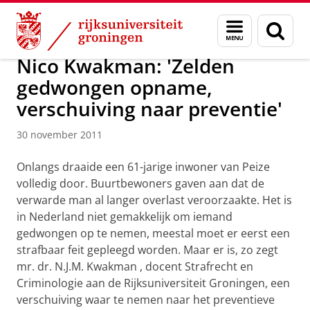
Skip
Skip
Over ons
Actueel
Nieuws
Nieuwsberichten
Menu
Zoek
to
to
en
Content
Navigation
zoeken
Nico Kwakman: 'Zelden
gedwongen opname,
verschuiving naar preventie'
30 november 2011
Onlangs draaide een 61-jarige inwoner van Peize
volledig door. Buurtbewoners gaven aan dat de
verwarde man al langer overlast veroorzaakte. Het is
in Nederland niet gemakkelijk om iemand
gedwongen op te nemen, meestal moet er eerst een
strafbaar feit gepleegd worden. Maar er is, zo zegt
mr. dr. N.J.M. Kwakman , docent Strafrecht en
Criminologie aan de Rijksuniversiteit Groningen, een
verschuiving waar te nemen naar het preventieve