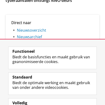
cyberaanvallen ontvangt NWO-beurs
Direct naar
Nieuwsoverzicht
Nieuwsarchief
Functioneel
Biedt de basisfuncties en maakt gebruik van
geanonimiseerde cookies.
F
L
R
I
Y
Volg de RUG
a
i
S
n
o
Standaard
c
n
S
s
u
Biedt de optimale werking en maakt gebruik
e
k
-
t
T
Studiekiezers
van onder andere videocookies.
b
e
f
a
u
Maatschappij/bedrijven
o
d
e
g
b
o
I
e
r
e
Alumni
k
n
d
a
-
Volledig