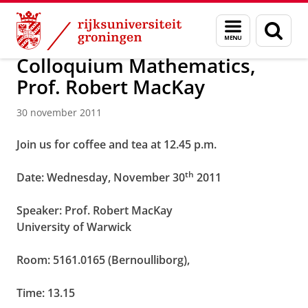
Skip
Skip
Over ons
Actueel
Nieuws
Nieuwsberichten
Menu
Zoek
to
to
en
Content
Navigation
zoeken
Colloquium Mathematics,
Prof. Robert MacKay
30 november 2011
Join us for coffee and tea at 12.45 p.m.
th
Date: Wednesday, November 30
2011
Speaker: Prof. Robert MacKay
University of Warwick
Room: 5161.0165 (Bernoulliborg),
Time:
13.15