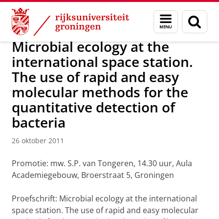
Skip
Skip
Over ons
Actueel
Nieuws
Nieuwsberichten
Menu
Zoek
to
to
en
Content
Navigation
zoeken
Microbial ecology at the
international space station.
The use of rapid and easy
molecular methods for the
quantitative detection of
bacteria
26 oktober 2011
Promotie: mw. S.P. van Tongeren, 14.30 uur, Aula
Academiegebouw, Broerstraat 5, Groningen
Proefschrift: Microbial ecology at the international
space station. The use of rapid and easy molecular