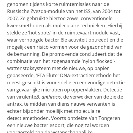
genomen tijdens korte ruimtemissies naar de
Russische Zvezda-module van het ISS, van 2004 tot
2007. Ze gebruikte hiertoe zowel conventionele
kweekmethoden als moleculaire technieken. Hierbij
stelde ze ‘hot spots’ in de ruimtevaartmodule vast,
waar verhoogde bacteriële activiteit optreedt en die
mogelijk een risico vormen voor de gezondheid van
de bemanning. De promovenda concludeert dat de
combinatie van het zogenaamde 'nylon flocked'-
wattenstoksysteem met de nieuwe, op papier
gebaseerde, 'FTA Elute' DNA-extractiemethode het
meest geschikt is voor snelle en eenvoudige detectie
van gevaarlijke microben op oppervlakten. Detectie
van virulente
B. anthracis
, de verwekker van de ziekte
antrax, te midden van diens nauwe verwanten is
echter bijzonder moeilijk met moleculaire
detectiemethoden. Voorts ontdekte Van Tongeren
een nieuwe bacteriesoort, die nog zal worden
voorgesteld aan de wetenschappelijke