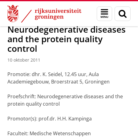
Skip
Skip
Over ons
Actueel
Nieuws
Nieuwsberichten
Menu
Zoek
to
to
en
Content
Navigation
zoeken
Neurodegenerative diseases
and the protein quality
control
10 oktober 2011
Promotie: dhr. K. Seidel, 12.45 uur, Aula
Academiegebouw, Broerstraat 5, Groningen
Proefschrift: Neurodegenerative diseases and the
protein quality control
Promotor(s): prof.dr. H.H. Kampinga
Faculteit: Medische Wetenschappen