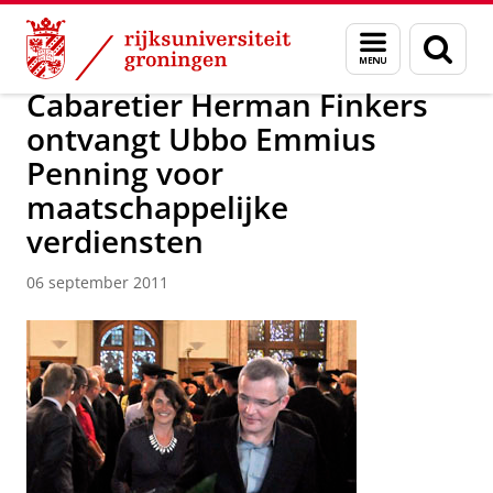
Skip
Skip
Over ons
Actueel
Nieuws
Nieuwsberichten
Menu
Zoek
to
to
en
Content
Navigation
zoeken
Cabaretier Herman Finkers
ontvangt Ubbo Emmius
Penning voor
maatschappelijke
verdiensten
06 september 2011