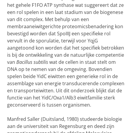
het gehele F1FO ATP synthase wat suggereert dat ze
een rol spelen in een laat stadium van de biogenese
van dit complex. Met behulp van een
membraaneiwitgerichte proteomicsbenadering kon
bevestigd worden dat SpoIIIJ een specifieke rol
vervult in de sporulatie, terwijl voor YqjG
aangetoond kon worden dat het specifiek betrokken
is bij de ontwikkeling van de natuurlijke competentie
van
Bacillus subtilis
wat de cellen in staat stelt om
DNA op te nemen van de omgeving. Bovendien
spelen beide YidC eiwitten een generieke rol in de
assemblage van energie transducerende complexen
en transporteiwitten. Uit dit onderzoek blijkt dat de
functie van het YidC/Oxa1/Alb3 eiwitfamilie sterk
geconserveerd is tussen organismen.
Manfred Saller (Duitsland, 1980) studeerde biologie
aan de universiteit van Regensburg en deed zijn