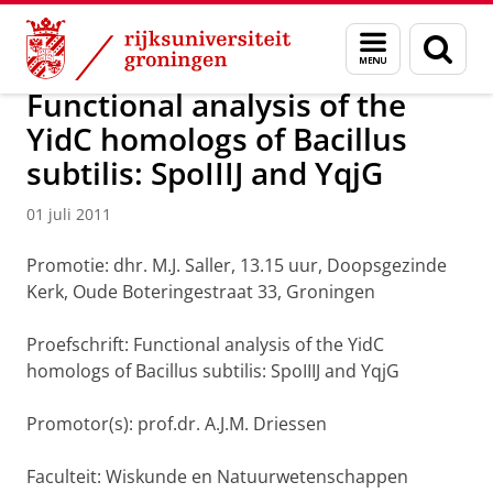
Skip
Skip
Over ons
Actueel
Nieuws
Nieuwsberichten
Menu
Zoek
to
to
en
Content
Navigation
zoeken
Functional analysis of the
YidC homologs of Bacillus
subtilis: SpoIIIJ and YqjG
01 juli 2011
Promotie: dhr. M.J. Saller, 13.15 uur, Doopsgezinde
Kerk, Oude Boteringestraat 33, Groningen
Proefschrift: Functional analysis of the YidC
homologs of Bacillus subtilis: SpoIIIJ and YqjG
Promotor(s): prof.dr. A.J.M. Driessen
Faculteit: Wiskunde en Natuurwetenschappen