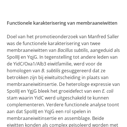
Functionele karakterisering van membraaneiwitten
Doel van het promotieonderzoek van Manfred Saller
was de functionele karakterisering van twee
membraaneiwitten van
Bacillus subtilis
, aangeduid als
SpoIIIJ en YqjG. In tegenstelling tot andere leden van
de YidC/Oxa1/Alb3 eiwitfamilie, werd voor de
homologen van
B. subtilis
gesuggereerd dat ze
betrokken zijn bij eiwituitscheiding in plaats van
membraaneiwitinsertie. De heterologe expressie van
SpoIIIJ en YgjG bleek het groeidefect van een
E. coli
stam waarin YidC werd uitgeschakeld te kunnen
complementeren. Verdere functionele analyse toont
aan dat SpoIIIJ en YqjG een rol spelen in
membraaneiwitinsertie en assemblage. Beide
eiwitten konden als complex geïsoleerd worden met