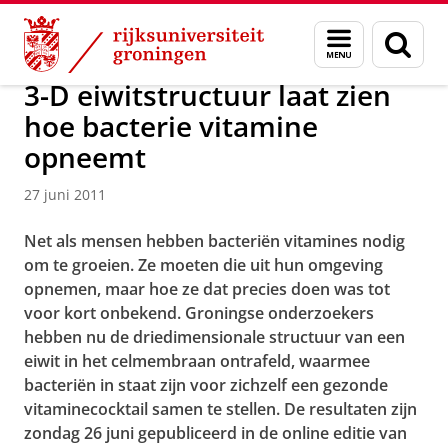
Skip
Skip
Over ons
Actueel
Nieuws
Nieuwsberichten
Menu
Zoek
to
to
en
Content
Navigation
zoeken
3-D eiwitstructuur laat zien
hoe bacterie vitamine
opneemt
27 juni 2011
Net als mensen hebben bacteriën vitamines nodig
om te groeien. Ze moeten die uit hun omgeving
opnemen, maar hoe ze dat precies doen was tot
voor kort onbekend. Groningse onderzoekers
hebben nu de driedimensionale structuur van een
eiwit in het celmembraan ontrafeld, waarmee
bacteriën in staat zijn voor zichzelf een gezonde
vitaminecocktail samen te stellen. De resultaten zijn
zondag 26 juni gepubliceerd in de online editie van