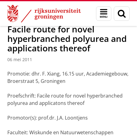
Skip
Skip
Over ons
Actueel
Nieuws
Nieuwsberichten
Menu
Zoek
to
to
en
Content
Navigation
zoeken
Facile route for novel
hyperbranched polyurea and
applications thereof
06 mei 2011
Promotie: dhr. F. Xiang, 16.15 uur, Academiegebouw,
Broerstraat 5, Groningen
Proefschrift: Facile route for novel hyperbranched
polyurea and applicatons thereof
Promotor(s): prof.dr. J.A. Loontjens
Faculteit: Wiskunde en Natuurwetenschappen