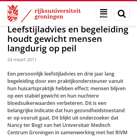
Skip
Skip
Over ons
Actueel
Nieuws
Nieuwsberichten
Menu
Zoek
to
to
en
Content
Navigation
zoeken
Leefstijladvies en begeleiding
houdt gewicht mensen
langdurig op peil
24 maart 2011
Een persoonlijk leefstijladvies en drie jaar lang
begeleiding door een praktijkondersteuner vanuit
hun huisartspraktijk hebben effect: mensen blijven
op een stabiel gewicht en hun nuchtere
bloedsuikerwaarden verbeteren. Dit is een
belangrijke indicatie dat hun gezondheidstoestand
er op vooruit gaat. Dit blijkt uit onderzoeker dat
Nancy ter Bogt van het Universitair Medisch
Centrum Groningen in samenwerking met het RIVM