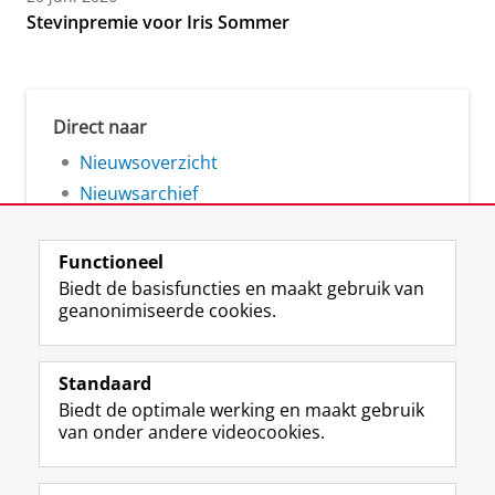
Stevinpremie voor Iris Sommer
Direct naar
Nieuwsoverzicht
Nieuwsarchief
Functioneel
Biedt de basisfuncties en maakt gebruik van
geanonimiseerde cookies.
F
L
R
I
Y
Volg de RUG
a
i
S
n
o
Standaard
c
n
S
s
u
Biedt de optimale werking en maakt gebruik
e
k
-
t
T
Studiekiezers
van onder andere videocookies.
b
e
f
a
u
Maatschappij/bedrijven
o
d
e
g
b
o
I
e
r
e