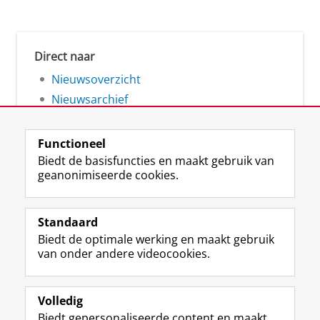
Direct naar
Nieuwsoverzicht
Nieuwsarchief
Functioneel
Biedt de basisfuncties en maakt gebruik van
geanonimiseerde cookies.
F
L
R
I
Y
Volg de RUG
a
i
S
n
o
Standaard
c
n
S
s
u
Biedt de optimale werking en maakt gebruik
e
k
-
t
T
Studiekiezers
van onder andere videocookies.
b
e
f
a
u
Maatschappij/bedrijven
o
d
e
g
b
o
I
e
r
e
Alumni
k
n
d
a
-
Volledig
p
-
R
m
k
Biedt gepersonaliseerde content en maakt