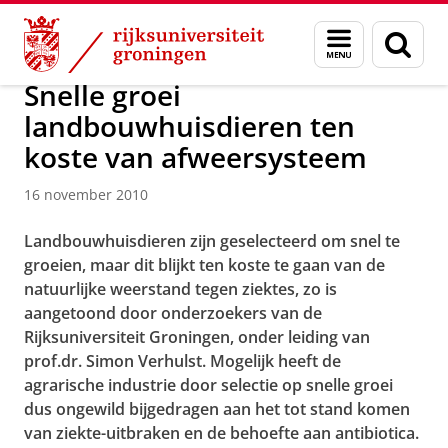
Skip
Skip
Over ons
Actueel
Nieuws
Nieuwsberichten
Menu
Zoek
to
to
en
Content
Navigation
zoeken
Snelle groei
landbouwhuisdieren ten
koste van afweersysteem
16 november 2010
Landbouwhuisdieren zijn geselecteerd om snel te
groeien, maar dit blijkt ten koste te gaan van de
natuurlijke weerstand tegen ziektes, zo is
aangetoond door onderzoekers van de
Rijksuniversiteit Groningen, onder leiding van
prof.dr. Simon Verhulst. Mogelijk heeft de
agrarische industrie door selectie op snelle groei
dus ongewild bijgedragen aan het tot stand komen
van ziekte-uitbraken en de behoefte aan antibiotica.