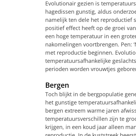
Evolutionair gezien is temperatuur
hagedissen gunstig, aldus onderzo
namelijk ten dele het reproductief
positief effect heeft op de groei v
een hoge temperatuur in een groter
nakomelingen voortbrengen. Pen: ‘N
met reproductie beginnen. Evolutio
temperatuursafhankelijke geslachts
perioden worden vrouwtjes geboren
Bergen
Toch blijkt in de bergpopulatie gen
het gunstige temperatuursafhankeli
bergen extreem warme jaren afwiss
temperatuursverschillen zijn te gro
krijgen, in een koud jaar alleen man
reproductie. In de kuststreek heerst