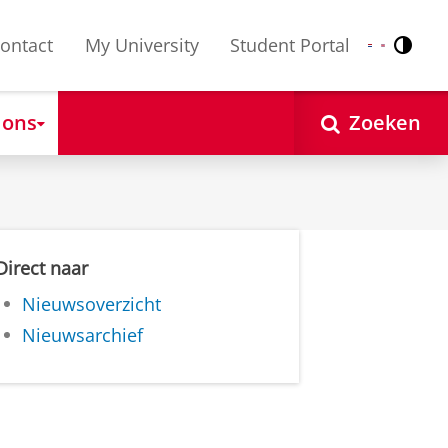
ontact
My University
Student Portal
Contr
Nederlands
English
 ons
Zoeken
Direct naar
Nieuwsoverzicht
Nieuwsarchief