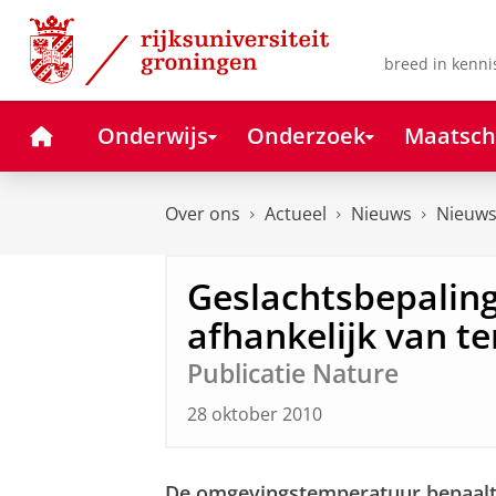
Skip
Skip
to
to
Content
Navigation
breed in kenni
Home
Onderwijs
Onderzoek
Maatsch
Over ons
Actueel
Nieuws
Nieuws
Geslachtsbepaling
afhankelijk van t
Publicatie Nature
28 oktober 2010
De omgevingstemperatuur bepaalt 