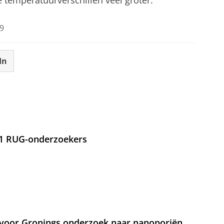
9
In
21 RUG-onderzoekers
voor Gronings onderzoek naar nanoporiën