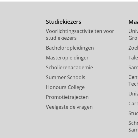
Studiekiezers
Maa
Voorlichtingsactiviteiten voor
Univ
studiekiezers
Gro
Bacheloropleidingen
Zoe
Masteropleidingen
Tal
Scholierenacademie
Sam
Cen
Summer Schools
Tec
Honours College
Uni
Promotietrajecten
Car
Veelgestelde vragen
Stu
Sch
Sam