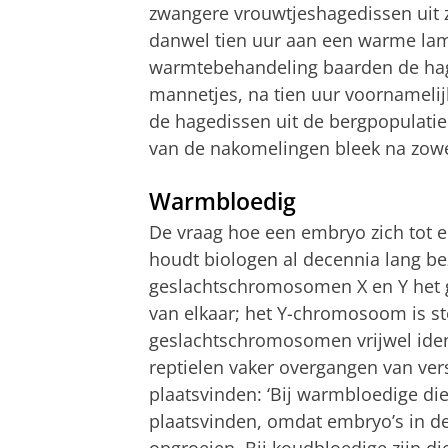
zwangere vrouwtjeshagedissen uit z
danwel tien uur aan een warme lam
warmtebehandeling baarden de hage
mannetjes, na tien uur voornameli
de hagedissen uit de bergpopulatie
van de nakomelingen bleek na zowel vi
Warmbloedig
De vraag hoe een embryo zich tot e
houdt biologen al decennia lang be
geslachtschromosomen X en Y het g
van elkaar; het Y-chromosoom is ste
geslachtschromosomen vrijwel identi
reptielen vaker overgangen van ve
plaatsvinden: ‘Bij warmbloedige di
plaatsvinden, omdat embryo’s in 
opgroeien. Bij koudbloedige zijn di