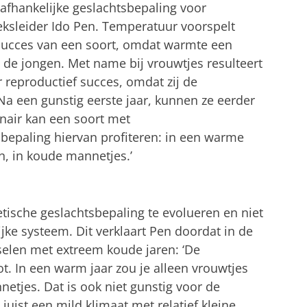
safhankelijke geslachtsbepaling voor
eksleider Ido Pen. Temperatuur voorspelt
 succes van een soort, omdat warmte een
an de jongen. Met name bij vrouwtjes resulteert
 reproductief succes, omdat zij de
a een gunstig eerste jaar, kunnen ze eerder
nair kan een soort met
bepaling hiervan profiteren: in een warme
, in koude mannetjes.’
etische geslachtsbepaling te evolueren en niet
jke systeem. Dit verklaart Pen doordat in de
elen met extreem koude jaren: ‘De
ot. In een warm jaar zou je alleen vrouwtjes
netjes. Dat is ook niet gunstig voor de
 juist een mild klimaat met relatief kleine