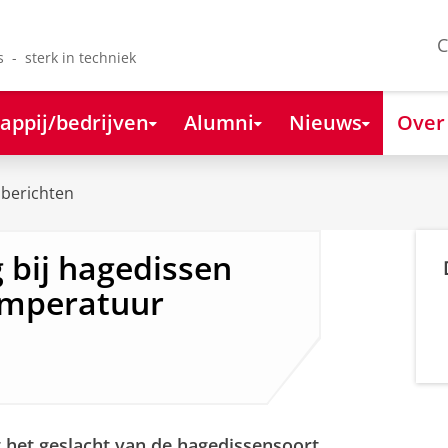
C
s - sterk in techniek
appij/bedrijven
Alumni
Nieuws
Over
berichten
 bij hagedissen
emperatuur
het geslacht van de hagedissensoort