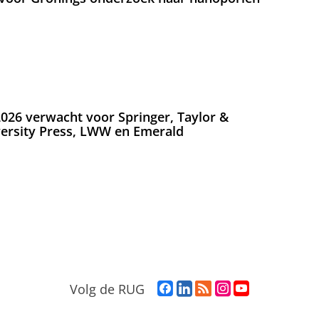
026 verwacht voor Springer, Taylor &
versity Press, LWW en Emerald
F
L
R
I
Y
Volg de RUG
a
i
S
n
o