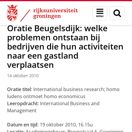
Skip
Skip
Over ons
Actueel
Nieuws
Nieuwsberichten
Menu
Zoek
to
to
en
Content
Navigation
zoeken
Oratie Beugelsdijk: welke
problemen ontstaan bij
bedrijven die hun activiteiten
naar een gastland
verplaatsen
14 oktober 2010
Oratie titel
: International business research; homo
ludens ontmoet homo economicus
Leeropdracht
: International Business and
Management
Datum en tijd
: 19 oktober 2010, 16.15u
Locatie
: Academiegebouw, Broerstraat 5, Groningen