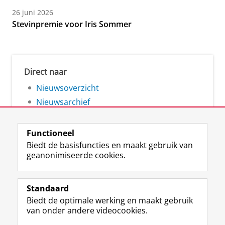
26 juni 2026
Stevinpremie voor Iris Sommer
Direct naar
Nieuwsoverzicht
Nieuwsarchief
Functioneel
Biedt de basisfuncties en maakt gebruik van
geanonimiseerde cookies.
F
L
R
I
Y
Volg de RUG
a
i
S
n
o
Standaard
c
n
S
s
u
Biedt de optimale werking en maakt gebruik
e
k
-
t
T
Studiekiezers
van onder andere videocookies.
b
e
f
a
u
Maatschappij/bedrijven
o
d
e
g
b