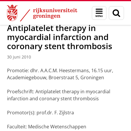
Skip
Skip
Over ons
Actueel
Nieuws
Nieuwsberichten
Menu
Zoek
to
to
en
Content
Navigation
zoeken
Antiplatelet therapy in
myocardial infarction and
coronary stent thrombosis
30 juni 2010
Promotie: dhr. A.A.C.M. Heestermans, 16.15 uur,
Academiegebouw, Broerstraat 5, Groningen
Proefschrift: Antiplatelet therapy in myocardial
infarction and coronary stent thrombosis
Promotor(s): prof.dr. F. Zijlstra
Faculteit: Medische Wetenschappen