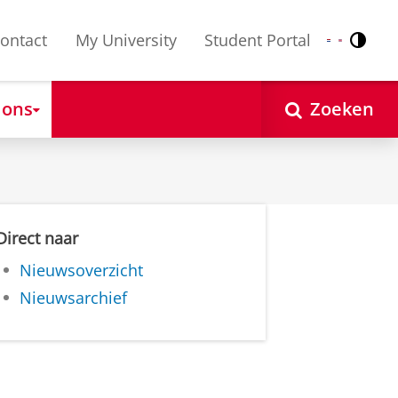
ontact
My University
Student Portal
Contr
Nederlands
English
 ons
Zoeken
Direct naar
Nieuwsoverzicht
Nieuwsarchief