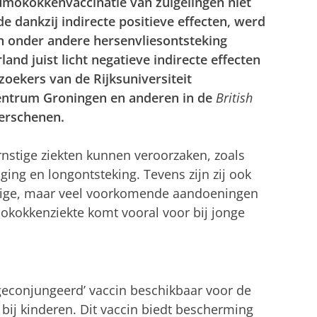
eumokokkenvaccinatie van zuigelingen niet
e dankzij indirecte positieve effecten, werd
n onder andere hersenvliesontsteking
land juist licht negatieve indirecte effecten
oekers van de Rijksuniversiteit
entrum Groningen en anderen in de
British
verschenen.
nstige ziekten kunnen veroorzaken, zoals
ging en longontsteking. Tevens zijn zij ook
stige, maar veel voorkomende aandoeningen
kokkenziekte komt vooral voor bij jonge
‘geconjungeerd’ vaccin beschikbaar voor de
ij kinderen. Dit vaccin biedt bescherming