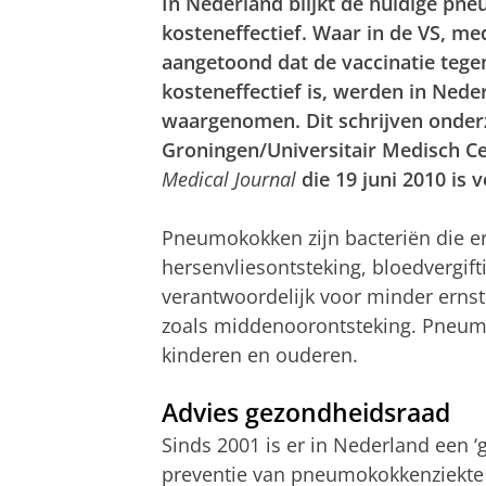
In Nederland blijkt de huidige pn
kosteneffectief. Waar in de VS, med
aangetoond dat de vaccinatie tege
kosteneffectief is, werden in Neder
waargenomen. Dit schrijven onderz
Groningen/Universitair Medisch C
Medical Journal
die 19 juni 2010 is 
Pneumokokken zijn bacteriën die er
hersenvliesontsteking, bloedvergifti
verantwoordelijk voor minder ern
zoals middenoorontsteking. Pneumo
kinderen en ouderen.
Advies gezondheidsraad
Sinds 2001 is er in Nederland een 
preventie van pneumokokkenziekte b