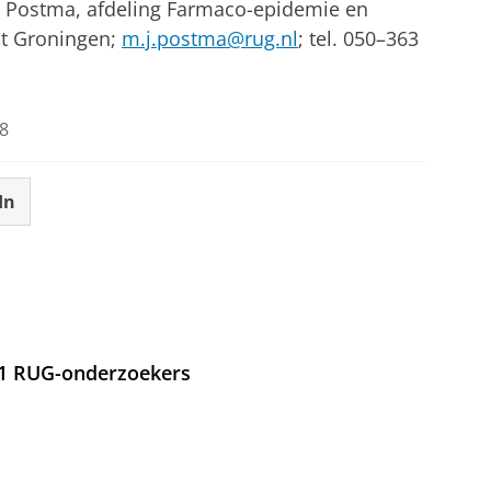
J. Postma, afdeling Farmaco-epidemie en
it Groningen;
m.j.postma@rug.nl
; tel. 050–363
8
In
21 RUG-onderzoekers