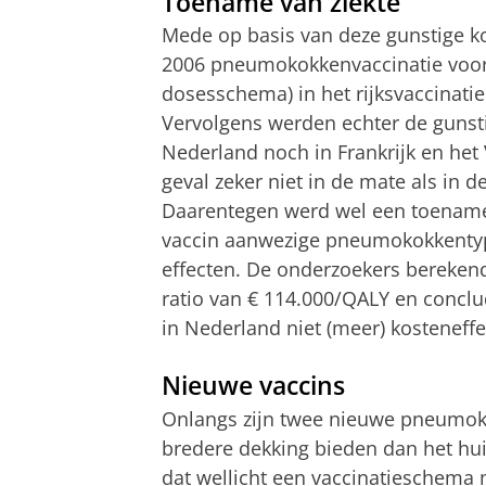
Toename van ziekte
Mede op basis van deze gunstige kos
2006 pneumokokkenvaccinatie voor
dosesschema) in het rijksvaccina
Vervolgens werden echter de gunstig
Nederland noch in Frankrijk en het
geval zeker niet in de mate als in d
Daarentegen werd wel een toename v
vaccin aanwezige pneumokokkentyp
effecten. De onderzoekers bereken
ratio van € 114.000/QALY en conclu
in Nederland niet (meer) kosteneffec
Nieuwe vaccins
Onlangs zijn twee nieuwe pneumok
bredere dekking bieden dan het hui
dat wellicht een vaccinatieschema m