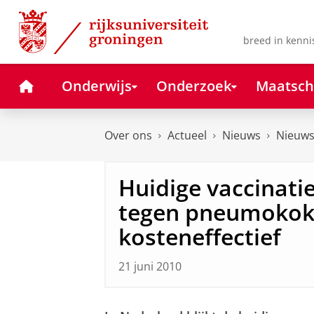
Skip
Skip
to
to
Content
Navigation
breed in kenni
Home
Onderwijs
Onderzoek
Maatsch
Over ons
Actueel
Nieuws
Nieuws
Huidige vaccinatie
tegen pneumokokk
kosteneffectief
21 juni 2010