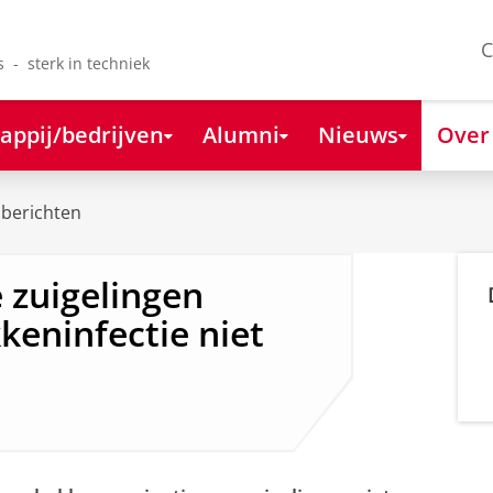
C
s - sterk in techniek
appij/bedrijven
Alumni
Nieuws
Over
berichten
 zuigelingen
eninfectie niet