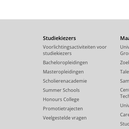
Studiekiezers
Maa
Voorlichtingsactiviteiten voor
Univ
studiekiezers
Gro
Bacheloropleidingen
Zoe
Masteropleidingen
Tal
Scholierenacademie
Sam
Cen
Summer Schools
Tec
Honours College
Uni
Promotietrajecten
Car
Veelgestelde vragen
Stu