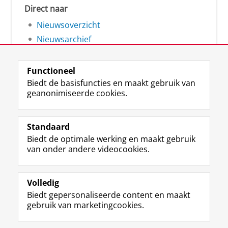
Direct naar
Nieuwsoverzicht
Nieuwsarchief
Functioneel
Biedt de basisfuncties en maakt gebruik van
geanonimiseerde cookies.
F
L
R
I
Y
Volg de RUG
a
i
S
n
o
Standaard
c
n
S
s
u
Biedt de optimale werking en maakt gebruik
e
k
-
t
T
Studiekiezers
van onder andere videocookies.
b
e
f
a
u
Maatschappij/bedrijven
o
d
e
g
b
o
I
e
r
e
Alumni
k
n
d
a
-
Volledig
p
-
R
m
k
Biedt gepersonaliseerde content en maakt
Over ons
a
p
i
-
a
gebruik van marketingcookies.
g
a
j
a
n
i
g
k
c
a