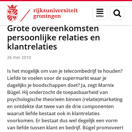
Skip
Skip
Over ons
Actueel
Nieuws
Nieuwsberichten
Menu
Zoek
to
to
en
Content
Navigation
zoeken
Grote overeenkomsten
persoonlijke relaties en
klantrelaties
26 mei 2010
Is het mogelijk om van je telecombedrijf te houden?
Liefde te voelen voor de supermarkt waar je
dagelijks je boodschappen doet? Ja, zegt Marnix
Bügel. Hij onderzocht de toepasbaarheid van
psychologische theorieën binnen (relatie)marketing
en ontdekte dat twee van de drie componenten
waaruit liefde bestaat ook in klantrelaties
voorkomen. Er bestaat dus wel degelijk een vorm
van liefde tussen klant en bedrijf. Bügel promoveert