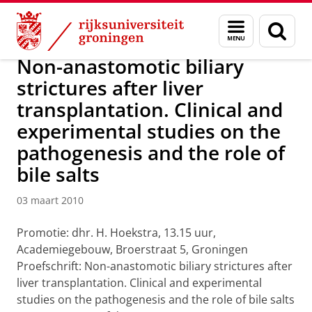
Skip
Skip
Over ons
Actueel
Nieuws
Nieuwsberichten
Menu
Zoek
to
to
en
Content
Navigation
zoeken
Non-anastomotic biliary
strictures after liver
transplantation. Clinical and
experimental studies on the
pathogenesis and the role of
bile salts
03 maart 2010
Promotie: dhr. H. Hoekstra, 13.15 uur,
Academiegebouw, Broerstraat 5, Groningen
Proefschrift: Non-anastomotic biliary strictures after
liver transplantation. Clinical and experimental
studies on the pathogenesis and the role of bile salts