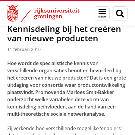
Skip
Skip
Over ons
Actueel
Nieuws
Nieuwsberichten
Menu
Zoek
to
to
en
Content
Navigation
zoeken
Kennisdeling bij het creëren
van nieuwe producten
11 februari 2010
Hoe wordt de specialistische kennis van
verschillende organisaties benut en bevorderd bij
het creëren van nieuwe producten? Dat is een grote
uitdaging voor consortia waar productontwikkeling
plaatsvindt. Promovenda Marloes Smit-Bakker
onderzocht welke variabelen deze vorm van
kennisdeling beïnvloeden, aan de hand van een
multi-theoretische sociale netwerkanalyse.
Zij verkende hoe verschillende mogelijke ‘enablers’