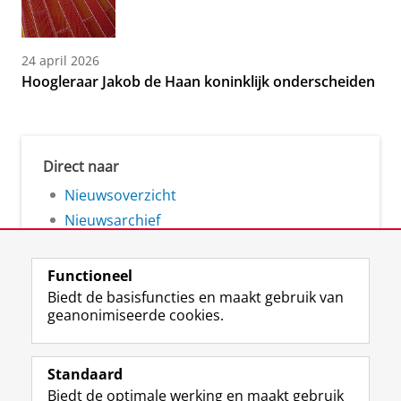
24 april 2026
Hoogleraar Jakob de Haan koninklijk onderscheiden
Direct naar
Nieuwsoverzicht
Nieuwsarchief
Functioneel
Biedt de basisfuncties en maakt gebruik van
geanonimiseerde cookies.
F
L
R
I
Y
Volg de RUG
a
i
S
n
o
Standaard
c
n
S
s
u
Biedt de optimale werking en maakt gebruik
e
k
-
t
T