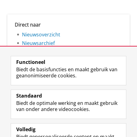
Direct naar
Nieuwsoverzicht
Nieuwsarchief
Functioneel
Biedt de basisfuncties en maakt gebruik van
geanonimiseerde cookies.
F
L
R
I
Y
Volg de RUG
a
i
S
n
o
Standaard
c
n
S
s
u
Biedt de optimale werking en maakt gebruik
e
k
-
t
T
Studiekiezers
van onder andere videocookies.
b
e
f
a
u
Maatschappij/bedrijven
o
d
e
g
b
o
I
e
r
e
Alumni
k
n
d
a
-
Volledig
p
-
R
m
k
Biedt gepersonaliseerde content en maakt