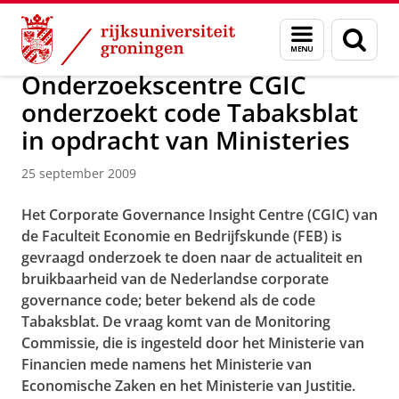
Skip
Skip
Over ons
Actueel
Nieuws
Nieuwsberichten
Menu
Zoek
to
to
en
Content
Navigation
zoeken
Onderzoekscentre CGIC
onderzoekt code Tabaksblat
in opdracht van Ministeries
25 september 2009
Het Corporate Governance Insight Centre (CGIC) van
de Faculteit Economie en Bedrijfskunde (FEB) is
gevraagd onderzoek te doen naar de actualiteit en
bruikbaarheid van de Nederlandse corporate
governance code; beter bekend als de code
Tabaksblat. De vraag komt van de Monitoring
Commissie, die is ingesteld door het Ministerie van
Financien mede namens het Ministerie van
Economische Zaken en het Ministerie van Justitie.