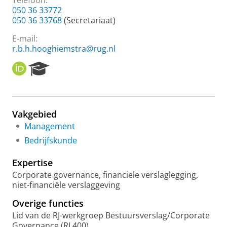
Telefoon:
050 36 33772
050 36 33768
(Secretariaat)
E-mail:
r.b.h.hooghiemstra@rug.nl
O
R
R
e
C
s
I
e
D
a
Vakgebied
r
Management
c
h
Bedrijfskunde
P
o
Expertise
r
Corporate governance, financiele verslaglegging,
t
niet-financiële verslaggeving
a
l
Overige functies
Lid van de RJ-werkgroep Bestuursverslag/Corporate
Governance (RJ 400)