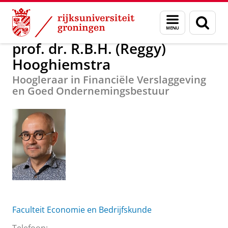
Skip
Skip
prof. dr. R.B.H. (Reggy) Hooghiemstra
Menu
Zoek
to
to
en
Content
Navigation
zoeken
prof. dr. R.B.H. (Reggy)
Hooghiemstra
Hoogleraar in Financiële Verslaggeving
en Goed Ondernemingsbestuur
Faculteit Economie en Bedrijfskunde