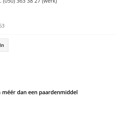
l. (050) 363 38 27 (werk)
53
In
om méér dan een paardenmiddel