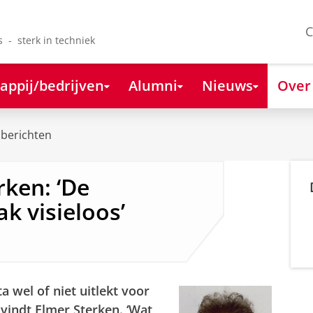
C
s - sterk in techniek
appij/bedrijven
Alumni
Nieuws
Over
berichten
rken: ‘De
ak visieloos’
 wel of niet uitlekt voor
 vindt Elmer Sterken. ‘Wat