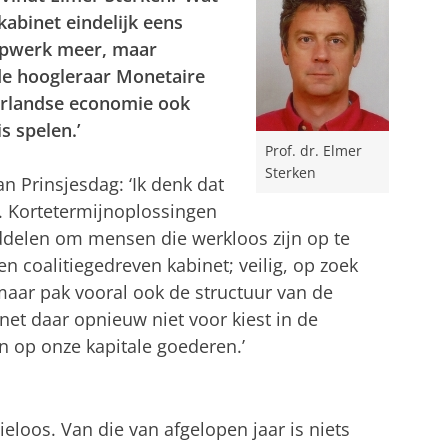
 kabinet eindelijk eens
lapwerk meer, maar
 de hoogleraar Monetaire
erlandse economie ook
s spelen.’
Prof. dr. Elmer
Sterken
n Prinsjesdag: ‘Ik denk dat
. Kortetermijnoplossingen
ddelen om mensen die werkloos zijn op te
en coalitiegedreven kabinet; veilig, op zoek
maar pak vooral ook de structuur van de
net daar opnieuw niet voor kiest in de
n op onze kapitale goederen.’
sieloos. Van die van afgelopen jaar is niets