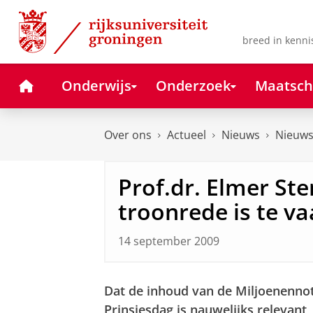
Skip
Skip
to
to
Content
Navigation
breed in kenni
Home
Onderwijs
Onderzoek
Maatsch
Over ons
Actueel
Nieuws
Nieuws
Prof.dr. Elmer Ste
troonrede is te va
14 september 2009
Dat de inhoud van de Miljoenennota
Prinsjesdag is nauwelijks relevant,