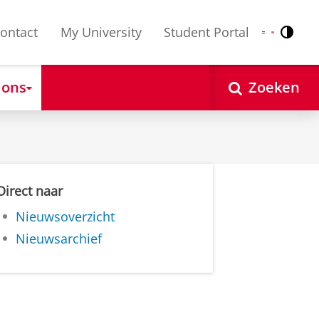
ontact
My University
Student Portal
Contr
Nederlands
English
 ons
Zoeken
Direct naar
Nieuwsoverzicht
Nieuwsarchief