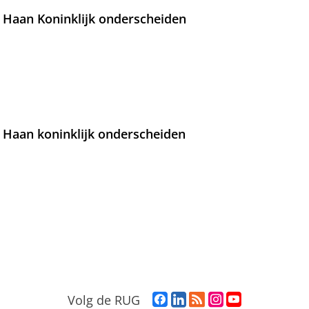
 Haan Koninklijk onderscheiden
 Haan koninklijk onderscheiden
F
L
R
I
Y
Volg de RUG