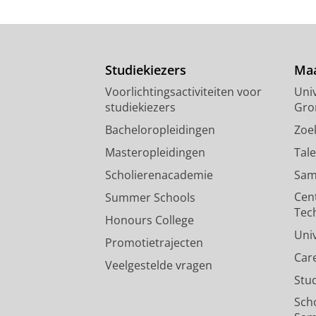
Studiekiezers
Maa
Voorlichtingsactiviteiten voor
Univ
studiekiezers
Gro
Bacheloropleidingen
Zoe
Masteropleidingen
Tal
Scholierenacademie
Sam
Cen
Summer Schools
Tec
Honours College
Uni
Promotietrajecten
Car
Veelgestelde vragen
Stu
Sch