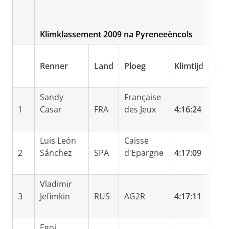
Klimklassement 2009 na Pyreneeëncols
Renner
Land
Ploeg
Klimtijd
Ach
Sandy
Française
1
Casar
FRA
des Jeux
4:16:24
Luis León
Caisse
2
Sánchez
SPA
d'Epargne
4:17:09
Vladimir
3
Jefimkin
RUS
AG2R
4:17:11
Egoi