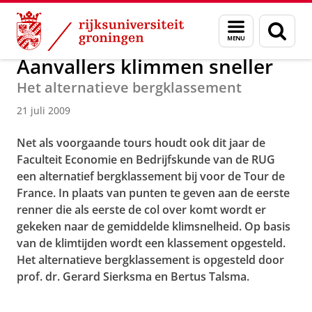
Skip
Skip
Over ons
Actueel
Nieuws
Nieuwsberichten
Menu
Zoek
to
to
en
Content
Navigation
zoeken
Aanvallers klimmen sneller
Het alternatieve bergklassement
21 juli 2009
Net als voorgaande tours houdt ook dit jaar de
Faculteit Economie en Bedrijfskunde van de RUG
een alternatief bergklassement bij voor de Tour de
France. In plaats van punten te geven aan de eerste
renner die als eerste de col over komt wordt er
gekeken naar de gemiddelde klimsnelheid. Op basis
van de klimtijden wordt een klassement opgesteld.
Het alternatieve bergklassement is opgesteld door
prof. dr. Gerard Sierksma en Bertus Talsma.