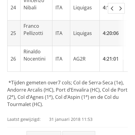
Vincenzo
24
Nibali
ITA
Liquigas
4:19:29
Franco
25
Pellizotti
ITA
Liquigas
4:20:06
Rinaldo
26
Nocentini
ITA
AG2R
4:21:01
*Tijden gemeten over7 cols; Col de Serra-Seca (1e),
Andorre Arcalis (HC), Port d’Envalira (HC), Col de Port
e
e
e
(2
), Col d’Agnes (1
), Col d’Aspin (1
) en de Col du
Tourmalet (HC).
Laatst gewijzigd:
31 januari 2018 11:53