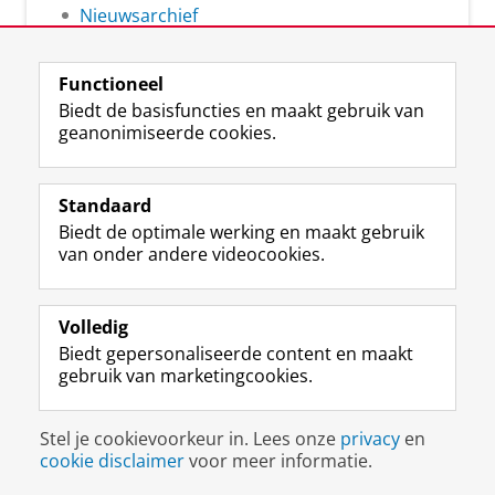
Nieuwsarchief
Functioneel
Biedt de basisfuncties en maakt gebruik van
geanonimiseerde cookies.
F
L
R
I
Y
Volg de RUG
a
i
S
n
o
Standaard
c
n
S
s
u
Biedt de optimale werking en maakt gebruik
e
k
-
t
T
Studiekiezers
van onder andere videocookies.
b
e
f
a
u
Maatschappij/bedrijven
o
d
e
g
b
o
I
e
r
e
Alumni
k
n
d
a
-
Volledig
p
-
R
m
k
Biedt gepersonaliseerde content en maakt
Over ons
a
p
i
-
a
gebruik van marketingcookies.
g
a
j
a
n
i
g
k
c
a
Disclaimer & Copyright
Privacy
Cookies
n
i
s
c
a
Stel je cookievoorkeur in. Lees onze
privacy
en
Inloggen
a
n
u
o
l
cookie disclaimer
voor meer informatie.
R
a
n
u
R