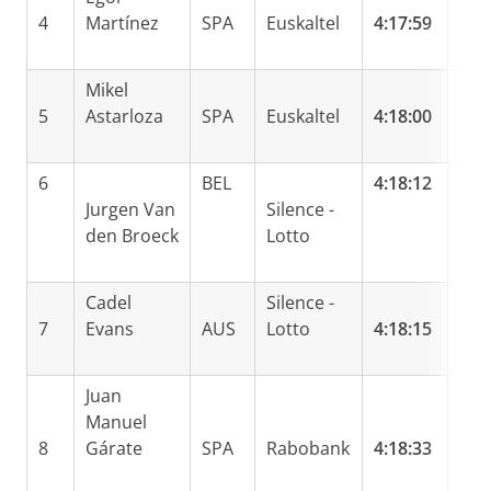
4
Martínez
SPA
Euskaltel
4:17:59
Mikel
5
Astarloza
SPA
Euskaltel
4:18:00
6
BEL
4:18:12
Jurgen Van
Silence -
den Broeck
Lotto
Cadel
Silence -
7
Evans
AUS
Lotto
4:18:15
Juan
Manuel
8
Gárate
SPA
Rabobank
4:18:33