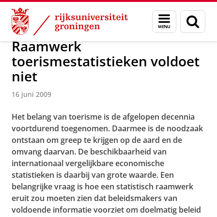
Skip
Skip
Over ons
Actueel
Nieuws
Nieuwsberichten
Menu
Zoek
to
to
en
Content
Navigation
zoeken
Raamwerk
toerismestatistieken voldoet
niet
16 juni 2009
Het belang van toerisme is de afgelopen decennia
voortdurend toegenomen. Daarmee is de noodzaak
ontstaan om greep te krijgen op de aard en de
omvang daarvan. De beschikbaarheid van
internationaal vergelijkbare economische
statistieken is daarbij van grote waarde. Een
belangrijke vraag is hoe een statistisch raamwerk
eruit zou moeten zien dat beleidsmakers van
voldoende informatie voorziet om doelmatig beleid