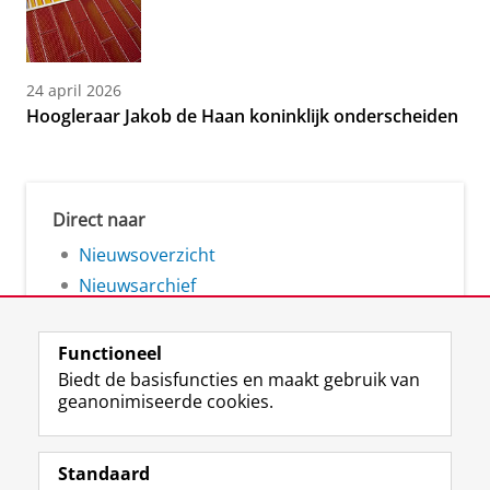
24 april 2026
Hoogleraar Jakob de Haan koninklijk onderscheiden
Direct naar
Nieuwsoverzicht
Nieuwsarchief
Functioneel
Biedt de basisfuncties en maakt gebruik van
geanonimiseerde cookies.
F
L
R
I
Y
Volg de RUG
a
i
S
n
o
Standaard
c
n
S
s
u