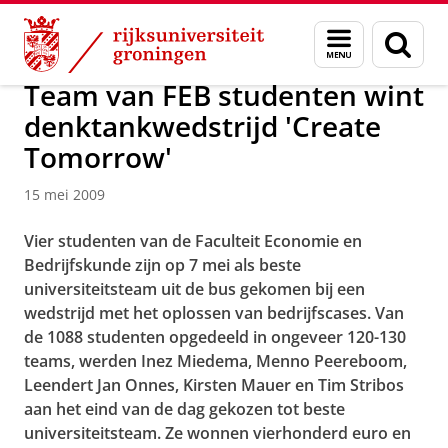
Skip
Skip
Over ons
Actueel
Nieuws
Nieuwsberichten
Menu
Zoek
to
to
en
Content
Navigation
zoeken
Team van FEB studenten wint
denktankwedstrijd 'Create
Tomorrow'
15 mei 2009
Vier studenten van de Faculteit Economie en
Bedrijfskunde zijn op 7 mei als beste
universiteitsteam uit de bus gekomen bij een
wedstrijd met het oplossen van bedrijfscases. Van
de 1088 studenten opgedeeld in ongeveer 120-130
teams, werden Inez Miedema, Menno Peereboom,
Leendert Jan Onnes, Kirsten Mauer en Tim Stribos
aan het eind van de dag gekozen tot beste
universiteitsteam. Ze wonnen vierhonderd euro en