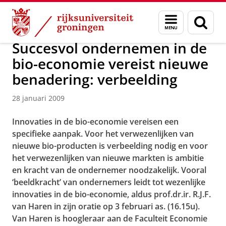
Skip
Skip
Over ons
Actueel
Nieuws
Nieuwsberichten
Menu
Zoek
to
to
en
Content
Navigation
zoeken
Succesvol ondernemen in de
bio-economie vereist nieuwe
benadering: verbeelding
28 januari 2009
Innovaties in de bio-economie vereisen een
specifieke aanpak. Voor het verwezenlijken van
nieuwe bio-producten is verbeelding nodig en voor
het verwezenlijken van nieuwe markten is ambitie
en kracht van de ondernemer noodzakelijk. Vooral
‘beeldkracht’ van ondernemers leidt tot wezenlijke
innovaties in de bio-economie, aldus prof.dr.ir. R.J.F.
van Haren in zijn oratie op 3 februari as. (16.15u).
Van Haren is hoogleraar aan de Faculteit Economie