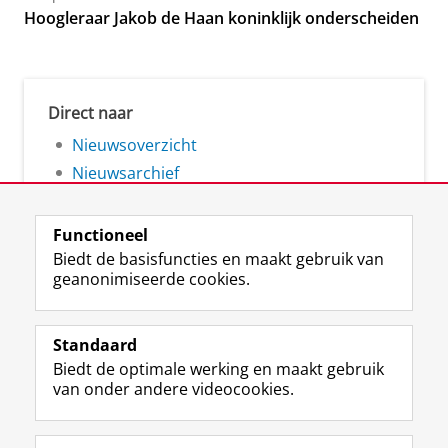
Hoogleraar Jakob de Haan koninklijk onderscheiden
Direct naar
Nieuwsoverzicht
Nieuwsarchief
Functioneel
Biedt de basisfuncties en maakt gebruik van
geanonimiseerde cookies.
F
L
R
I
Y
Volg de RUG
a
i
S
n
o
Standaard
c
n
S
s
u
Biedt de optimale werking en maakt gebruik
e
k
-
t
T
Studiekiezers
van onder andere videocookies.
b
e
f
a
u
Maatschappij/bedrijven
o
d
e
g
b
o
I
e
r
e