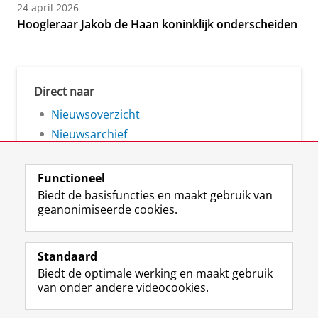
24 april 2026
Hoogleraar Jakob de Haan koninklijk onderscheiden
Direct naar
Nieuwsoverzicht
Nieuwsarchief
Functioneel
Biedt de basisfuncties en maakt gebruik van
geanonimiseerde cookies.
F
L
R
I
Y
Volg de RUG
a
i
S
n
o
Standaard
c
n
S
s
u
Biedt de optimale werking en maakt gebruik
e
k
-
t
T
Studiekiezers
van onder andere videocookies.
b
e
f
a
u
Maatschappij/bedrijven
o
d
e
g
b