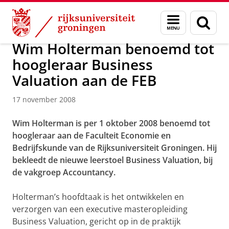
Skip
Skip
Over ons
Actueel
Nieuws
Nieuwsberichten
Menu
Zoek
to
to
en
Content
Navigation
zoeken
Wim Holterman benoemd tot
hoogleraar Business
Valuation aan de FEB
17 november 2008
Wim Holterman is per 1 oktober 2008 benoemd tot
hoogleraar aan de Faculteit Economie en
Bedrijfskunde van de Rijksuniversiteit Groningen. Hij
bekleedt de nieuwe leerstoel Business Valuation, bij
de vakgroep Accountancy.
Holterman’s hoofdtaak is het ontwikkelen en
verzorgen van een executive masteropleiding
Business Valuation, gericht op in de praktijk