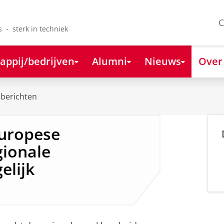
C
s - sterk in techniek
appij/bedrijven
Alumni
Nieuws
Over
berichten
uropese
gionale
elijk