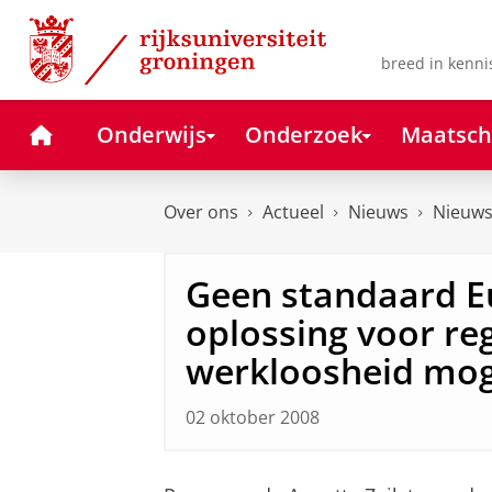
Skip
Skip
to
to
Content
Navigation
breed in kenni
Home
Onderwijs
Onderzoek
Maatsch
Over ons
Actueel
Nieuws
Nieuws
Geen standaard E
oplossing voor re
werkloosheid mog
02 oktober 2008