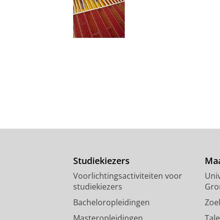
Studiekiezers
Maa
Voorlichtingsactiviteiten voor
Univ
studiekiezers
Gro
Bacheloropleidingen
Zoe
Masteropleidingen
Tal