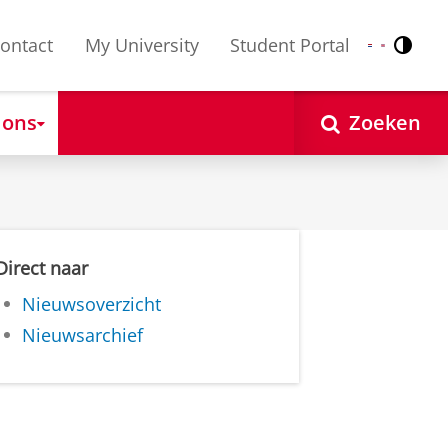
ontact
My University
Student Portal
Contr
Nederlands
English
 ons
Zoeken
Direct naar
Nieuwsoverzicht
Nieuwsarchief