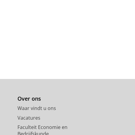
Over ons
Waar vindt u ons
Vacatures
Faculteit Economie en
Bedrijfskunde