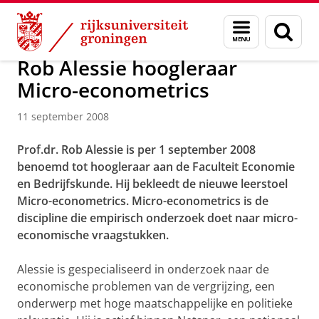
Skip
Skip
Over ons
Actueel
Nieuws
Nieuwsberichten
Menu
Zoek
to
to
en
Content
Navigation
zoeken
Rob Alessie hoogleraar
Micro-econometrics
11 september 2008
Prof.dr. Rob Alessie is per 1 september 2008
benoemd tot hoogleraar aan de Faculteit Economie
en Bedrijfskunde. Hij bekleedt de nieuwe leerstoel
Micro-econometrics. Micro-econometrics is de
discipline die empirisch onderzoek doet naar micro-
economische vraagstukken.
Alessie is gespecialiseerd in onderzoek naar de
economische problemen van de vergrijzing, een
onderwerp met hoge maatschappelijke en politieke