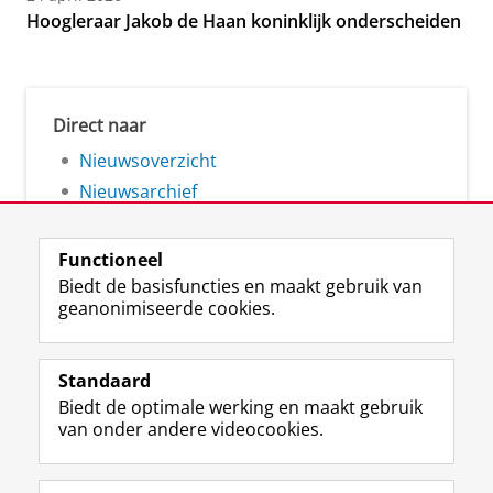
Hoogleraar Jakob de Haan koninklijk onderscheiden
Direct naar
Nieuwsoverzicht
Nieuwsarchief
Functioneel
Biedt de basisfuncties en maakt gebruik van
geanonimiseerde cookies.
F
L
R
I
Y
Volg de RUG
a
i
S
n
o
Standaard
c
n
S
s
u
Biedt de optimale werking en maakt gebruik
e
k
-
t
T
Studiekiezers
van onder andere videocookies.
b
e
f
a
u
Maatschappij/bedrijven
o
d
e
g
b
o
I
e
r
e