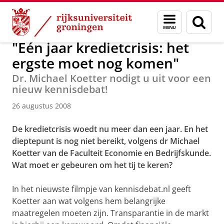
Skip
Skip
Over ons
Actueel
Nieuws
Nieuwsberichten
Menu
Zoek
to
to
en
Content
Navigation
zoeken
"Eén jaar kredietcrisis: het
ergste moet nog komen"
Dr. Michael Koetter nodigt u uit voor een
nieuw kennisdebat!
26 augustus 2008
De kredietcrisis woedt nu meer dan een jaar. En het
dieptepunt is nog niet bereikt, volgens
dr Michael
Koetter
van de Faculteit Economie en Bedrijfskunde.
Wat moet er gebeuren om het tij te keren?
In het nieuwste filmpje van kennisdebat.nl geeft
Koetter aan wat volgens hem belangrijke
maatregelen moeten zijn. Transparantie in de markt