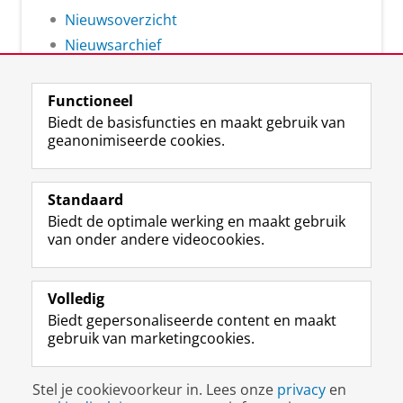
Nieuwsoverzicht
Nieuwsarchief
Functioneel
Biedt de basisfuncties en maakt gebruik van
geanonimiseerde cookies.
F
L
R
I
Y
Volg de RUG
a
i
S
n
o
Standaard
c
n
S
s
u
Biedt de optimale werking en maakt gebruik
e
k
-
t
T
Studiekiezers
van onder andere videocookies.
b
e
f
a
u
Maatschappij/bedrijven
o
d
e
g
b
o
I
e
r
e
Alumni
k
n
d
a
-
Volledig
p
-
R
m
k
Biedt gepersonaliseerde content en maakt
Over ons
a
p
i
-
a
gebruik van marketingcookies.
g
a
j
a
n
i
g
k
c
a
Disclaimer & Copyright
Privacy
Cookies
n
i
s
c
a
Stel je cookievoorkeur in. Lees onze
privacy
en
Inloggen