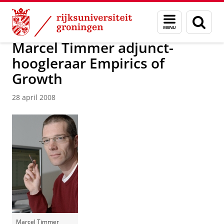
Skip
Skip
Over ons
Actueel
Nieuws
Nieuwsberichten
Menu
Zoek
to
to
en
Content
Navigation
zoeken
Marcel Timmer adjunct-
hoogleraar Empirics of
Growth
28 april 2008
Marcel Timmer