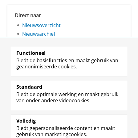
Direct naar
Nieuwsoverzicht
Nieuwsarchief
Functioneel
Biedt de basisfuncties en maakt gebruik van
geanonimiseerde cookies.
F
L
R
I
Y
Volg de RUG
a
i
S
n
o
Standaard
c
n
S
s
u
Biedt de optimale werking en maakt gebruik
e
k
-
t
T
Studiekiezers
van onder andere videocookies.
b
e
f
a
u
Maatschappij/bedrijven
o
d
e
g
b
o
I
e
r
e
Alumni
k
n
d
a
-
Volledig
p
-
R
m
k
Biedt gepersonaliseerde content en maakt
Over ons
a
p
i
-
a
gebruik van marketingcookies.