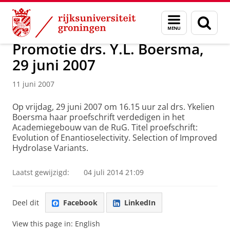
Skip
Skip
Over ons
Actueel
Nieuws
Nieuwsberichten
Menu
Zoek
to
to
en
Content
Navigation
zoeken
Promotie drs. Y.L. Boersma,
29 juni 2007
11 juni 2007
Op vrijdag, 29 juni 2007 om 16.15 uur zal drs. Ykelien
Boersma haar proefschrift verdedigen in het
Academiegebouw van de RuG. Titel proefschrift:
Evolution of Enantioselectivity. Selection of Improved
Hydrolase Variants.
Laatst gewijzigd:
04 juli 2014 21:09
Deel dit
Facebook
LinkedIn
View this page in:
English