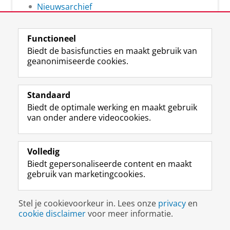
Nieuwsarchief
Functioneel
Biedt de basisfuncties en maakt gebruik van
geanonimiseerde cookies.
F
L
R
I
Y
Volg de RUG
a
i
S
n
o
Standaard
c
n
S
s
u
Biedt de optimale werking en maakt gebruik
e
k
-
t
T
Studiekiezers
van onder andere videocookies.
b
e
f
a
u
Maatschappij/bedrijven
o
d
e
g
b
o
I
e
r
e
Alumni
k
n
d
a
-
Volledig
p
-
R
m
k
Biedt gepersonaliseerde content en maakt
Over ons
a
p
i
-
a
gebruik van marketingcookies.
g
a
j
a
n
i
g
k
c
a
Disclaimer & Copyright
Privacy
Cookies
n
i
s
c
a
Stel je cookievoorkeur in. Lees onze
privacy
en
Inloggen
a
n
u
o
l
cookie disclaimer
voor meer informatie.
R
a
n
u
R