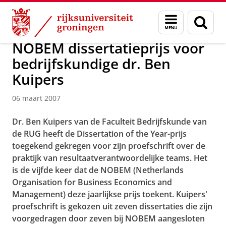
Skip
Skip
Over ons
Actueel
Nieuws
Nieuwsberichten
Menu
Zoek
to
to
en
Content
Navigation
zoeken
NOBEM dissertatieprijs voor
bedrijfskundige dr. Ben
Kuipers
06 maart 2007
Dr. Ben Kuipers van de Faculteit Bedrijfskunde van
de RUG heeft de Dissertation of the Year-prijs
toegekend gekregen voor zijn proefschrift over de
praktijk van resultaatverantwoordelijke teams. Het
is de vijfde keer dat de NOBEM (Netherlands
Organisation for Business Economics and
Management) deze jaarlijkse prijs toekent. Kuipers'
proefschrift is gekozen uit zeven dissertaties die zijn
voorgedragen door zeven bij NOBEM aangesloten