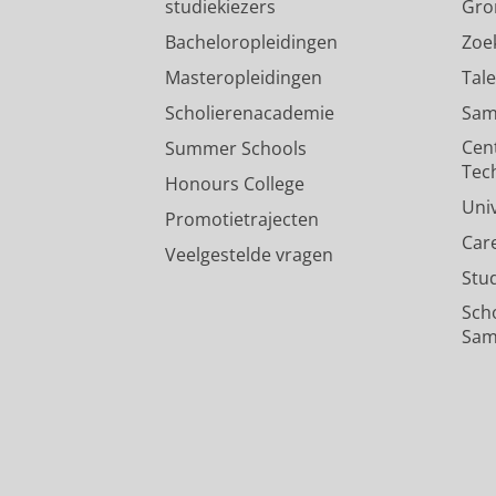
studiekiezers
Gro
Bacheloropleidingen
Zoe
Masteropleidingen
Tal
Scholierenacademie
Sam
Cen
Summer Schools
Tec
Honours College
Uni
Promotietrajecten
Car
Veelgestelde vragen
Stu
Sch
Sam