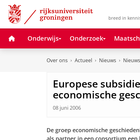
Skip
Skip
to
to
Content
Navigation
breed in kenni
Home
Onderwijs
Onderzoek
Maatsch
Over ons
Actueel
Nieuws
Nieuws
Europese subsidie
economische gesc
08 juni 2006
De groep economische geschieden
als partner in een consortium een 