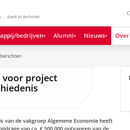
C
s - sterk in techniek
appij/bedrijven
Alumni
Nieuws
Over
berichten
 voor project
hiedenis
is van de vakgroep Algemene Economie heeft
bijdrage van ca. € 500.000 ontvangen van de