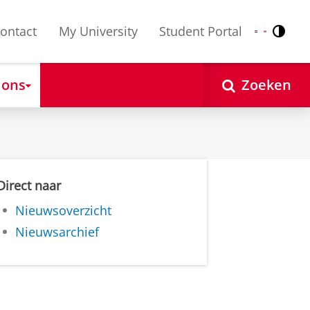
ontact
My University
Student Portal
Contr
Nederlands
English
 ons
Zoeken
Direct naar
Nieuwsoverzicht
Nieuwsarchief