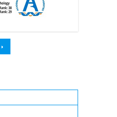
d neuropsychologisch onderzoek