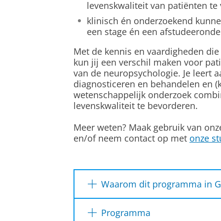
levenskwaliteit van patiënten te
klinisch én onderzoekend kunn
een stage én een afstudeeronde
Met de
kennis en vaardigheden die 
kun jij een verschil maken voor pat
van de neuropsychologie. Je
leert 
diagnosticeren en behandelen en (kl
wetenschappelijk onderzoek combi
levenskwaliteit te bevorderen.
Meer weten? Maak gebruik van
onz
en/of neem contact op met
onze st
Waarom dit programma in G
Brede integratie van kliniek
Programma
Leer van docenten die zowel 