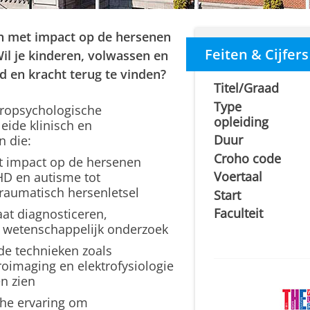
gen met impact op de hersenen
Feiten & Cijfers
il je kinderen, volwassen en
d en kracht terug te vinden?
Titel/Graad
Type
ropsychologische
opleiding
eide klinisch en
Duur
 die:
Croho code
t impact op de hersenen
Voertaal
D en autisme tot
raumatisch hersenletsel
Start
Faculteit
t diagnosticeren,
 wetenschappelijk onderzoek
e technieken zoals
oimaging en elektrofysiologie
en zien
che ervaring om