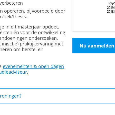
 verbeteren
en opereren,
bijvoorbeeld door
rzoek/thesis.
je in dit masterjaar opdoet,
iënten én voor de ontwikkeling
aandoeningen onderzoeken,
inische) praktijkervaring met
Nu aanmelden
neren om herstel en
e
evenementen & open dagen
udieadviseur.
roningen?
 en onderzoek
actief zijn in klinische praktijk als in toonaangeven