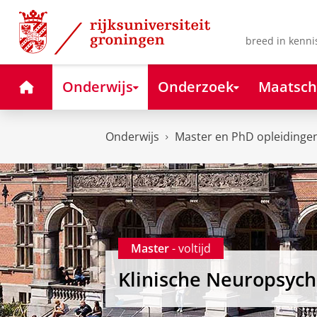
Skip
Skip
to
to
Content
Navigation
breed in kenni
Home
Onderwijs
Onderzoek
Maatsch
Onderwijs
Master en PhD opleidinge
Master
- voltijd
Klinische Neuropsych