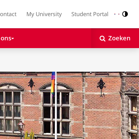
ontact
My University
Student Portal
Contr
Nederlands
English
 ons
Zoeken