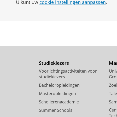
U kunt uw
cookie instellingen aanpassen
.
Advies aan studiekiezers
Twijfel hoort erbij, zeker in d
als je een bepaalde keuze maakt
Studiekiezers
Maa
Voorlichtingsactiviteiten voor
Univ
studiekiezers
Gro
Bacheloropleidingen
Zoe
Masteropleidingen
Tal
Scholierenacademie
Sam
Cen
Summer Schools
Tec