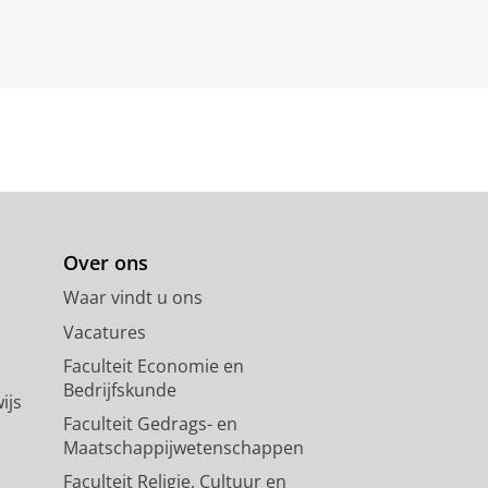
ergste is dat er kan gebeuren
 ervaringen op.
Sluiten
Over ons
Waar vindt u ons
Vacatures
Faculteit Economie en
Bedrijfskunde
ijs
Faculteit Gedrags- en
Maatschappijwetenschappen
Faculteit Religie, Cultuur en