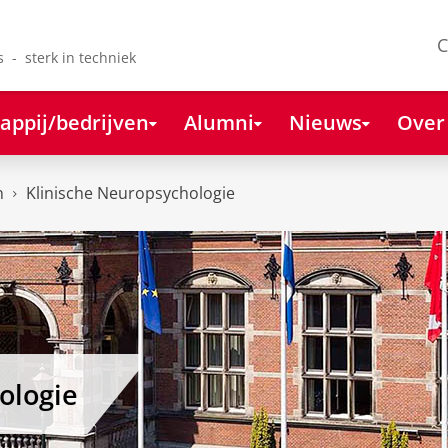
C
s - sterk in techniek
appij/bedrijven
Alumni
Nieuws
Over
n
Klinische Neuropsychologie
ologie