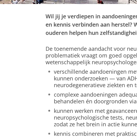
Wil jij je verdiepen in aandoenin
en kennis verbinden aan herstel? W
ouderen helpen hun zelfstandighei
De toenemende aandacht voor neu
problematiek vraagt om goed opgel
wetenschappelijk neuropsychologen
verschillende aandoeningen me
kunnen onderzoeken — van ADH
neurodegeneratieve ziekten en t
complexe aandoeningen adequaa
behandelen én doorgronden via
kunnen werken met geavanceerd
neuropsychologische tests, neur
zodat ze het brein in actie kunn
kennis combineren met praktis