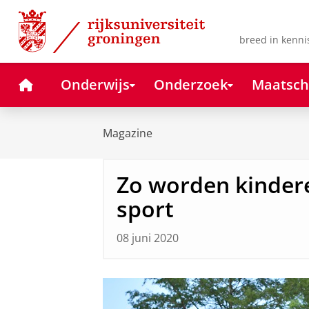
Skip
Skip
to
to
Content
Navigation
breed in kenni
Home
Onderwijs
Onderzoek
Maatsch
Magazine
Zo worden kindere
sport
08 juni 2020