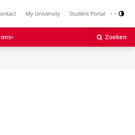
ontact
My University
Student Portal
Contr
Nederlands
English
 ons
Zoeken