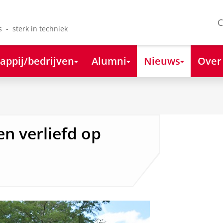
C
s - sterk in techniek
appij/bedrijven
Alumni
Nieuws
Over
n verliefd op