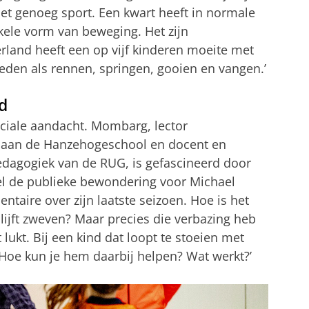
iet genoeg sport. Een kwart heeft in normale
kele vorm van beweging. Het zijn
erland heeft een op vijf kinderen moeite met
den als rennen, springen, gooien en vangen.’
d
peciale aandacht. Mombarg, lector
 aan de Hanzehogeschool en docent en
edagogiek van de RUG, is gefascineerd door
eel de publieke bewondering voor Michael
ntaire over zijn laatste seizoen. Hoe is het
blijft zweven? Maar precies die verbazing heb
 lukt. Bij een kind dat loopt te stoeien met
Hoe kun je hem daarbij helpen? Wat werkt?’