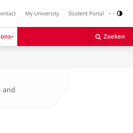
ontact
My University
Student Portal
Contr
Nederlands
English
 ons
Zoeken
n and