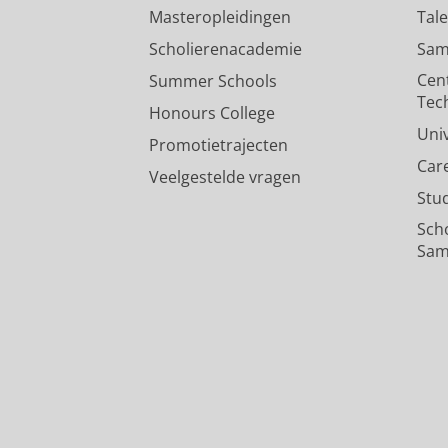
Masteropleidingen
Tal
Scholierenacademie
Sam
Cen
Summer Schools
Tec
Honours College
Uni
Promotietrajecten
Car
Veelgestelde vragen
Stu
Sch
Sam