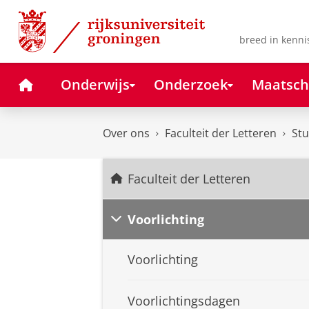
Skip
Skip
to
to
Content
Navigation
breed in kenni
Home
Onderwijs
Onderzoek
Maatsch
Over ons
Faculteit der Letteren
Stu
Faculteit der Letteren
Voorlichting
Voorlichting
Voorlichtingsdagen