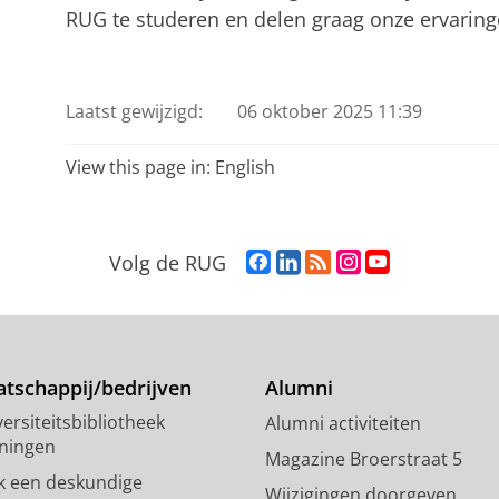
RUG te studeren en delen graag onze ervaring
Laatst gewijzigd:
06 oktober 2025 11:39
View this page in:
English
F
L
R
I
Y
Volg de RUG
a
i
S
n
o
c
n
S
s
u
e
k
-
t
T
b
e
f
a
u
o
d
e
g
b
tschappij/bedrijven
Alumni
o
I
e
r
e
ersiteitsbibliotheek
Alumni activiteiten
k
n
d
a
-
ningen
p
-
R
m
k
Magazine Broerstraat 5
a
p
i
-
a
k een deskundige
Wijzigingen doorgeven