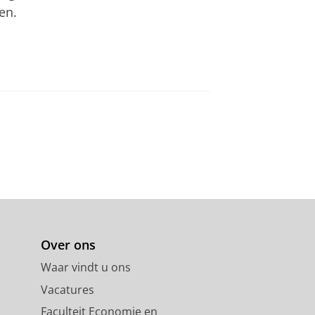
en.
Over ons
Waar vindt u ons
Vacatures
Faculteit Economie en