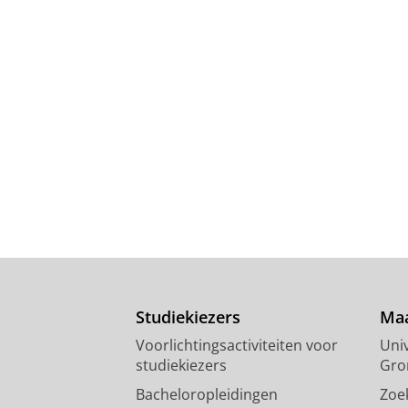
Studiekiezers
Maa
Voorlichtingsactiviteiten voor
Univ
studiekiezers
Gro
Bacheloropleidingen
Zoe