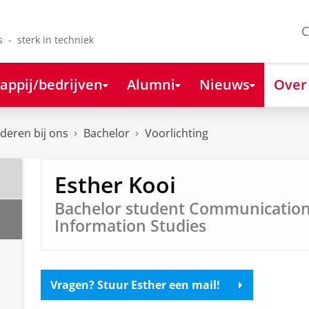
C
s - sterk in techniek
appij/bedrijven
Alumni
Nieuws
Over
deren bij ons
Bachelor
Voorlichting
Esther Kooi
Bachelor student Communicatio
Information Studies
Vragen? Stuur Esther een mail!