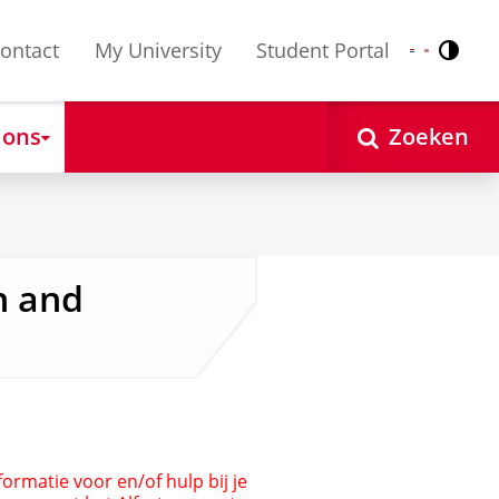
ontact
My University
Student Portal
Contr
Nederlands
English
 ons
Zoeken
n and