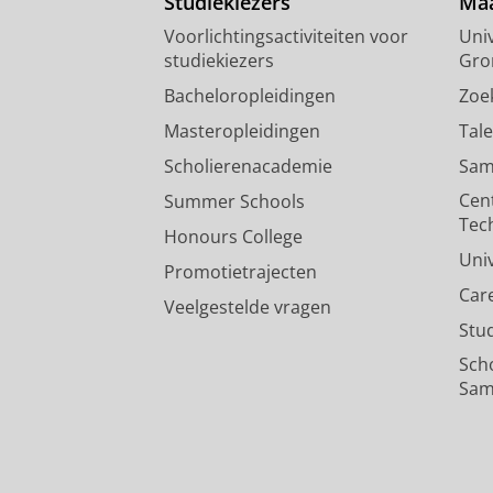
Studiekiezers
Maa
Voorlichtingsactiviteiten voor
Univ
studiekiezers
Gro
Bacheloropleidingen
Zoe
Masteropleidingen
Tal
Scholierenacademie
Sam
Cen
Summer Schools
Tec
Honours College
Uni
Promotietrajecten
Car
Veelgestelde vragen
Stu
Sch
Sam