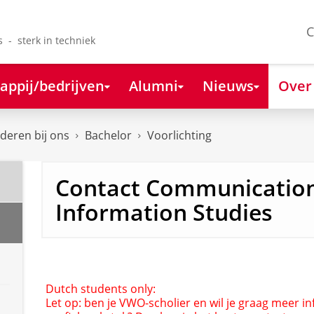
C
s - sterk in techniek
appij/bedrijven
Alumni
Nieuws
Over
deren bij ons
Bachelor
Voorlichting
Contact Communicatio
Information Studies