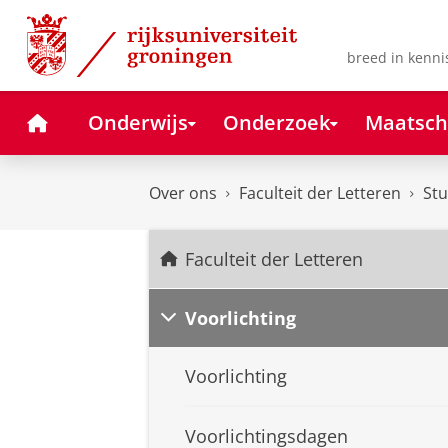
Skip
Skip
to
to
Content
Navigation
breed in kenni
Home
Onderwijs
Onderzoek
Maatsch
Over ons
Faculteit der Letteren
Stu
Faculteit der Letteren
Voorlichting
Voorlichting
Voorlichtingsdagen