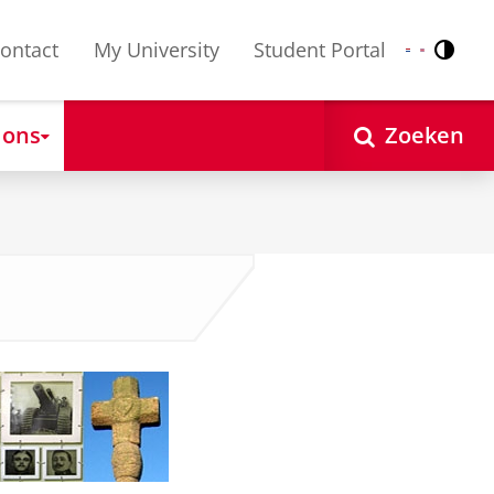
ontact
My University
Student Portal
Contr
Nederlands
English
 ons
Zoeken