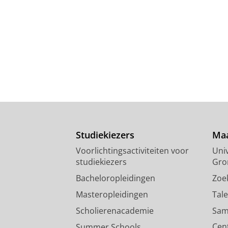
Studiekiezers
Maa
Voorlichtingsactiviteiten voor
Univ
studiekiezers
Gro
Bacheloropleidingen
Zoe
Masteropleidingen
Tal
Scholierenacademie
Sam
Cen
Summer Schools