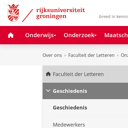
Skip
Skip
to
to
Content
Navigation
breed in kenni
Home
Onderwijs
Onderzoek
Maatsch
Over ons
Faculteit der Letteren
Onz
Faculteit der Letteren
Geschiedenis
Geschiedenis
Medewerkers