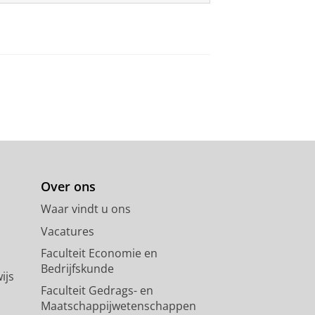
Over ons
Waar vindt u ons
Vacatures
Faculteit Economie en
Bedrijfskunde
ijs
Faculteit Gedrags- en
Maatschappijwetenschappen