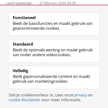
Laatst gewijzigd:
27 februari 2024 09:29
View this page in:
English
Functioneel
Biedt de basisfuncties en maakt gebruik van
geanonimiseerde cookies.
F
L
R
I
Y
Volg de RUG
a
i
S
n
o
c
n
S
s
u
Standaard
e
k
-
t
T
Studiekiezers
Biedt de optimale werking en maakt gebruik
b
e
f
a
u
van onder andere videocookies.
Maatschappij/bedrijven
o
d
e
g
b
o
I
e
r
e
Alumni
k
n
d
a
-
Volledig
p
-
R
m
k
Over ons
a
p
i
-
a
Biedt gepersonaliseerde content en maakt
g
a
j
a
n
gebruik van marketingcookies.
i
g
k
c
a
Disclaimer & Copyright
Privacy
Cookies
n
i
s
c
a
Inloggen
Stel je cookievoorkeur in. Lees onze
a
n
u
privacy
o
l
en
cookie disclaimer
voor meer informatie.
R
a
n
u
R
i
R
i
n
i