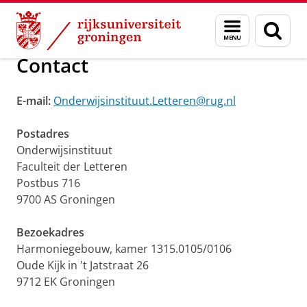
Skip
Skip
Over ons
Onderwijsinstituut
Menu
Zoek
to
to
en
Content
Navigation
zoeken
Contact
E-mail:
Onderwijsinstituut.Letteren@rug.nl
Postadres
Onderwijsinstituut
Faculteit der Letteren
Postbus 716
9700 AS Groningen
Bezoekadres
Harmoniegebouw, kamer 1315.0105/0106
Oude Kijk in 't Jatstraat 26
9712 EK Groningen