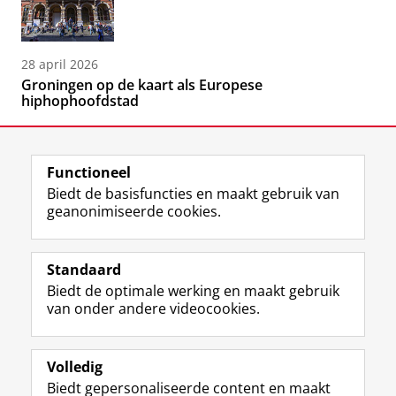
28 april 2026
Groningen op de kaart als Europese
hiphophoofdstad
Functioneel
Biedt de basisfuncties en maakt gebruik van
geanonimiseerde cookies.
F
L
R
I
Y
Volg de RUG
a
i
S
n
o
Standaard
c
n
S
s
u
Biedt de optimale werking en maakt gebruik
e
k
-
t
T
Studiekiezers
van onder andere videocookies.
b
e
f
a
u
Maatschappij/bedrijven
o
d
e
g
b
o
I
e
r
e
Alumni
k
n
d
a
-
Volledig
p
-
R
m
k
Biedt gepersonaliseerde content en maakt
Over ons