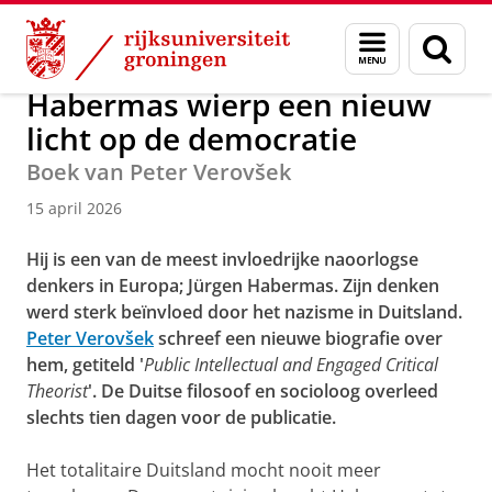
Skip
Skip
Over ons
Actueel
Menu
Zoek
to
to
en
Content
Navigation
zoeken
Habermas wierp een nieuw
licht op de democratie
Boek van Peter Verovšek
15 april 2026
Hij is een van de meest invloedrijke naoorlogse
denkers in Europa; Jürgen Habermas. Zijn denken
werd sterk beïnvloed door het nazisme in Duitsland.
Peter Verovšek
schreef een nieuwe biografie over
hem, getiteld '
Public Intellectual and Engaged Critical
Theorist
'. De Duitse filosoof en socioloog overleed
slechts tien dagen voor de publicatie.
Het totalitaire Duitsland mocht nooit meer