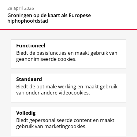
28 april 2026
Groningen op de kaart als Europese
hiphophoofdstad
Functioneel
Biedt de basisfuncties en maakt gebruik van
geanonimiseerde cookies.
F
L
R
I
Y
Volg de RUG
a
i
S
n
o
Standaard
c
n
S
s
u
Biedt de optimale werking en maakt gebruik
e
k
-
t
T
Studiekiezers
van onder andere videocookies.
b
e
f
a
u
Maatschappij/bedrijven
o
d
e
g
b
o
I
e
r
e
Alumni
k
n
d
a
-
Volledig
p
-
R
m
k
Biedt gepersonaliseerde content en maakt
Over ons
a
p
i
-
a
gebruik van marketingcookies.
g
a
j
a
n
i
g
k
c
a