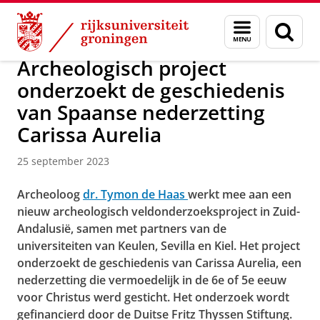
Skip
Skip
Over ons
Actueel
Menu
Zoek
to
to
en
Content
Navigation
zoeken
Archeologisch project
onderzoekt de geschiedenis
van Spaanse nederzetting
Carissa Aurelia
25 september 2023
Archeoloog
dr. Tymon de Haas
werkt mee aan een
nieuw archeologisch veldonderzoeksproject in Zuid-
Andalusië, samen met partners van de
universiteiten van Keulen, Sevilla en Kiel. Het project
onderzoekt de geschiedenis van Carissa Aurelia, een
nederzetting die vermoedelijk in de 6e of 5e eeuw
voor Christus werd gesticht. Het onderzoek wordt
gefinancierd door de Duitse Fritz Thyssen Stiftung.