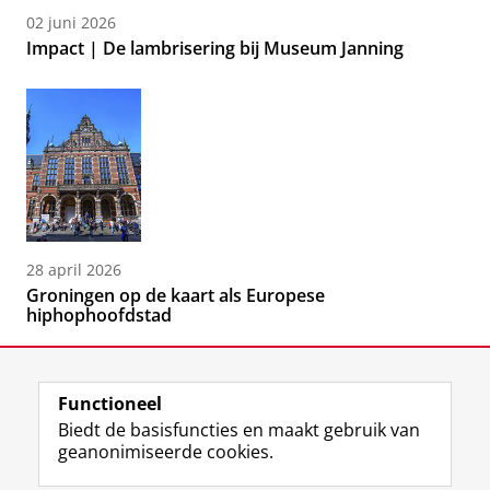
02 juni 2026
Impact | De lambrisering bij Museum Janning
28 april 2026
Groningen op de kaart als Europese
hiphophoofdstad
Functioneel
Biedt de basisfuncties en maakt gebruik van
geanonimiseerde cookies.
F
L
R
I
Y