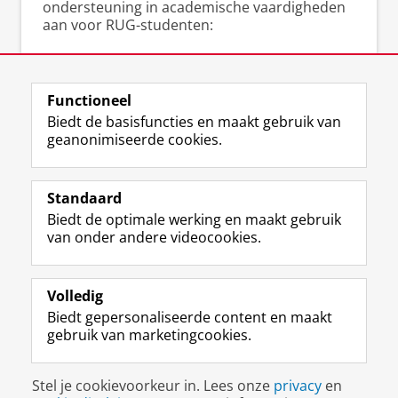
ondersteuning in academische vaardigheden
aan voor RUG-studenten:
▸
Gratis schrijfcoaching
bij het Schrijfcentrum
▸
Scriptieschrijfdagen
bij het Schrijfcentrum
▸
Cursussen en workshops
(academisch)
Functioneel
schrijven bij het Talencentrum
Biedt de basisfuncties en maakt gebruik van
geanonimiseerde cookies.
Standaard
F
I
L
Y
Volg ons op
Biedt de optimale werking en maakt gebruik
a
n
i
o
van onder andere videocookies.
c
s
n
u
e
t
k
T
Over ons
b
a
e
u
Meer info
o
g
d
b
Volledig
o
r
I
e
Biedt gepersonaliseerde content en maakt
Contact
k
a
n
-
gebruik van marketingcookies.
p
m
-
k
a
-
p
a
Disclaimer & Copyright
Privacy
Cookies
g
a
a
n
Stel je cookievoorkeur in. Lees onze
privacy
en
Inloggen