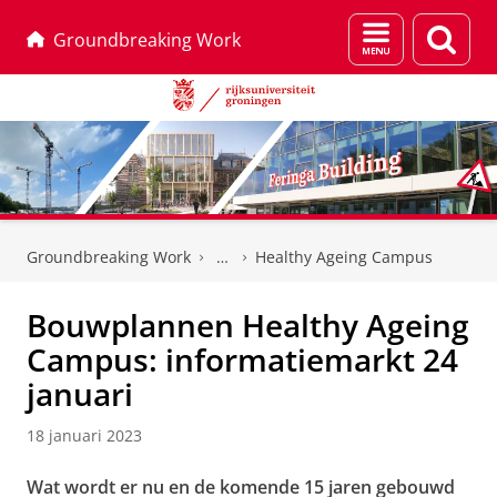
Menu
Zoek
Groundbreaking Work
en
zoeken
Skip
Skip
to
to
Groundbreaking Work
Healthy Ageing Campus
Content
Navigation
Bouwplannen Healthy Ageing
Campus: informatiemarkt 24
januari
18 januari 2023
Wat wordt er nu en de komende 15 jaren gebouwd