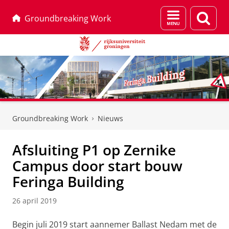
Menu
Zoek
Groundbreaking Work
en
zoeken
Skip
Skip
to
to
Groundbreaking Work
Nieuws
Content
Navigation
Afsluiting P1 op Zernike
Campus door start bouw
Feringa Building
26 april 2019
Begin juli 2019 start aannemer Ballast Nedam met de