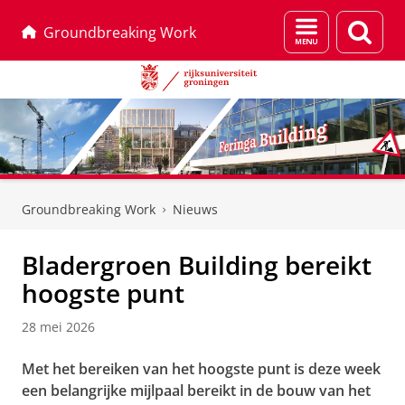
Menu
Zoek
Groundbreaking Work
en
zoeken
Skip
Skip
to
to
Groundbreaking Work
Nieuws
Content
Navigation
Bladergroen Building bereikt
hoogste punt
28 mei 2026
Met het bereiken van het hoogste punt is deze week
een belangrijke mijlpaal bereikt in de bouw van het