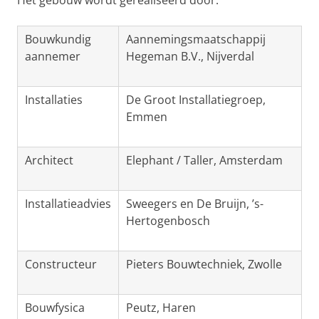
Het gebouw wordt gerealiseerd door:
Bouwkundig
Aannemingsmaatschappij
aannemer
Hegeman B.V., Nijverdal
Installaties
De Groot Installatiegroep,
Emmen
Architect
Elephant / Taller, Amsterdam
Installatieadvies
Sweegers en De Bruijn, ’s-
Hertogenbosch
Constructeur
Pieters Bouwtechniek, Zwolle
Bouwfysica
Peutz, Haren